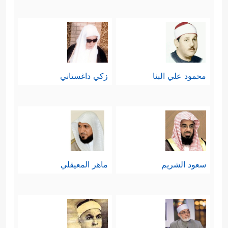
محمود علي البنا
زكي داغستاني
سعود الشريم
ماهر المعيقلي