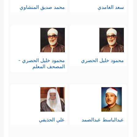
سعد الغامدي
محمد صديق المنشاوي
محمود خليل الحصري
محمود خليل الحصري -
المصحف المعلم
عبدالباسط عبدالصمد
علي الحذيفي