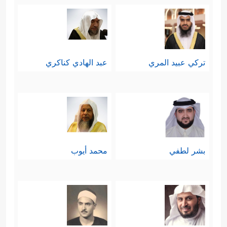
تركي عبيد المري
عبد الهادي كناكري
بشر لطفي
محمد أيوب