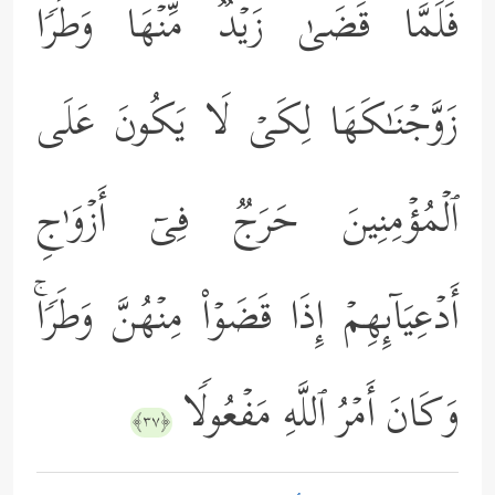
فَلَمَّا قَضَىٰ زَیۡدࣱ مِّنۡهَا وَطَرࣰا
زَوَّجۡنَـٰكَهَا لِكَیۡ لَا یَكُونَ عَلَى
ٱلۡمُؤۡمِنِینَ حَرَجࣱ فِیۤ أَزۡوَ ٰ⁠جِ
أَدۡعِیَاۤىِٕهِمۡ إِذَا قَضَوۡاْ مِنۡهُنَّ وَطَرࣰاۚ
وَكَانَ أَمۡرُ ٱللَّهِ مَفۡعُولࣰا
﴿٣٧﴾