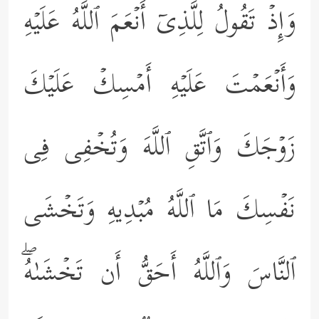
وَإِذۡ تَقُولُ لِلَّذِیۤ أَنۡعَمَ ٱللَّهُ عَلَیۡهِ
وَأَنۡعَمۡتَ عَلَیۡهِ أَمۡسِكۡ عَلَیۡكَ
زَوۡجَكَ وَٱتَّقِ ٱللَّهَ وَتُخۡفِی فِی
نَفۡسِكَ مَا ٱللَّهُ مُبۡدِیهِ وَتَخۡشَى
ٱلنَّاسَ وَٱللَّهُ أَحَقُّ أَن تَخۡشَىٰهُۖ