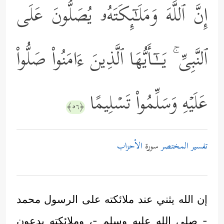
إِنَّ ٱللَّهَ وَمَلَـٰۤىِٕكَتَهُۥ یُصَلُّونَ عَلَى
ٱلنَّبِیِّ ۚ یَــٰۤـأَیُّهَا ٱلَّذِینَ ءَامَنُواْ صَلُّواْ
عَلَیۡهِ وَسَلِّمُواْ تَسۡلِیمًا
﴿٥٦﴾
تفسير المختصر
سورة
الأحزاب
إن الله يثني عند ملائكته على الرسول محمد
- صلى الله عليه وسلم -، وملائكته يدعون