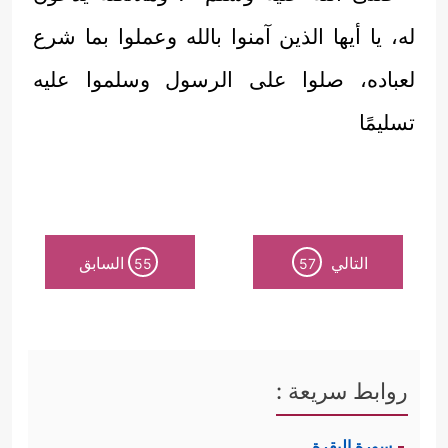
له، يا أيها الذين آمنوا بالله وعملوا بما شرع
لعباده، صلوا على الرسول وسلموا عليه
تسليمًا
التالي
السابق
55
57
روابط سريعة :
سورة البقرة