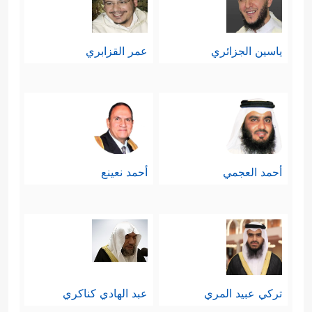
ياسين الجزائري
عمر القزابري
أحمد العجمي
أحمد نعينع
تركي عبيد المري
عبد الهادي كناكري