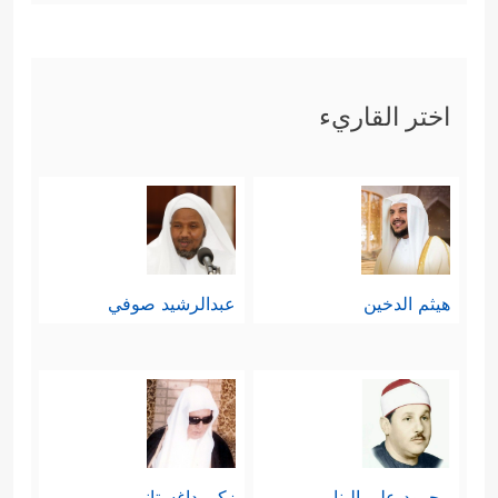
اختر القاريء
هيثم الدخين
عبدالرشيد صوفي
محمود علي البنا
زكي داغستاني