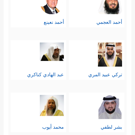
أحمد العجمي
أحمد نعينع
تركي عبيد المري
عبد الهادي كناكري
بشر لطفي
محمد أيوب