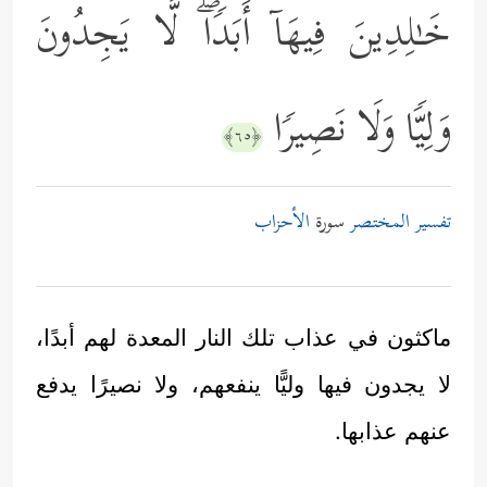
خَـٰلِدِینَ فِیهَاۤ أَبَدࣰاۖ لَّا یَجِدُونَ
وَلِیࣰّا وَلَا نَصِیرࣰا
﴿٦٥﴾
تفسير المختصر
سورة
الأحزاب
ماكثون في عذاب تلك النار المعدة لهم أبدًا،
لا يجدون فيها وليًّا ينفعهم، ولا نصيرًا يدفع
عنهم عذابها.