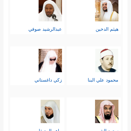
هيثم الدخين
عبدالرشيد صوفي
محمود علي البنا
زكي داغستاني
سعود الشريم
ماهر المعيقلي