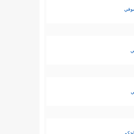
صوفي
ي
ي
لحكم