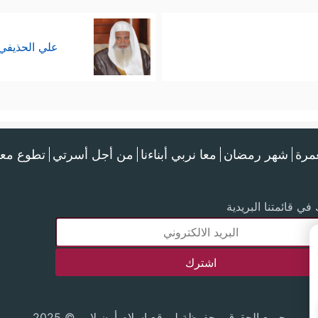
علي الحذيفي
عمرة
شهر رمضان
معا نربي أبناءنا
من أجل أسرتي
تطوع معن
في قائمتنا البريدية
جميع الحقوق محفوظة لموقع إسلام أون لاين © 2025