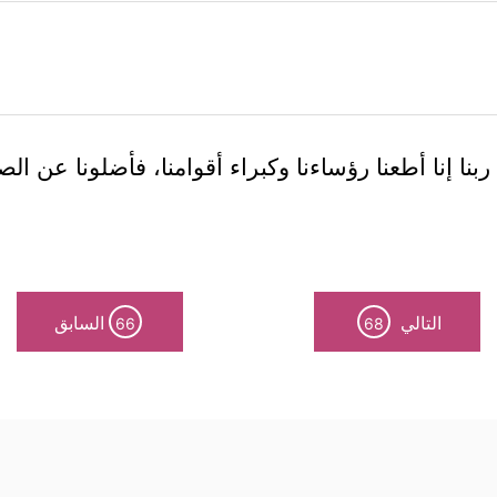
 ربنا إنا أطعنا رؤساءنا وكبراء أقوامنا، فأضلونا عن ا
التالي
السابق
66
68