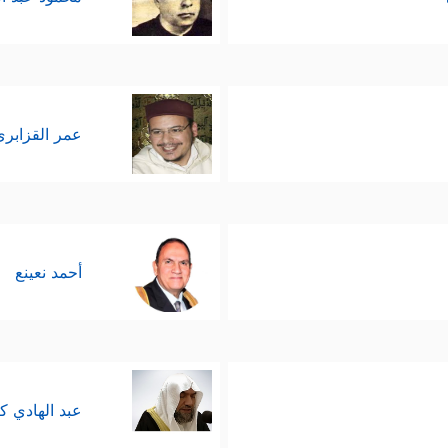
عمر القزابري
أحمد نعينع
عبد الهادي ك