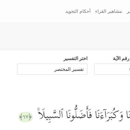
ر
مشاهير القراء
أحكام التجويد
رقم الآية
اختر التفسير
تَنَا وَكُبَرَاۤءَنَا فَأَضَلُّونَا ٱلسَّبِیلَا۠
﴿٦٧﴾