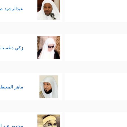
عبدالرشيد 
زكي داغستان
ماهر المعيقل
محمود عبد ا