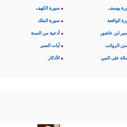
رة يوسف
سورة الكهف
ة الواقعة
سورة الملك
ير ابن عاشور
أدعية من السنة
نن الرواتب
آيات الصبر
لاة على النبي
الأذكار