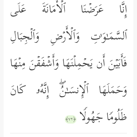
إِنَّا عَرَضۡنَا ٱلۡأَمَانَةَ عَلَى
ٱلسَّمَـٰوَ ٰ⁠تِ وَٱلۡأَرۡضِ وَٱلۡجِبَالِ
فَأَبَیۡنَ أَن یَحۡمِلۡنَهَا وَأَشۡفَقۡنَ مِنۡهَا
وَحَمَلَهَا ٱلۡإِنسَـٰنُۖ إِنَّهُۥ كَانَ
ظَلُومࣰا جَهُولࣰا
﴿٧٢﴾