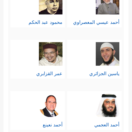
أحمد عيسي المعصراوي
محمود عبد الحكم
ياسين الجزائري
عمر القزابري
أحمد العجمي
أحمد نعينع