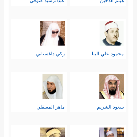
هيثم الدخين
عبدالرشيد صوفي
محمود علي البنا
زكي داغستاني
سعود الشريم
ماهر المعيقلي