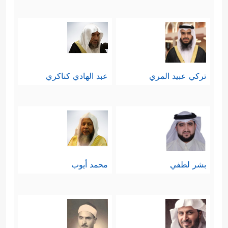
تركي عبيد المري
عبد الهادي كناكري
بشر لطفي
محمد أيوب