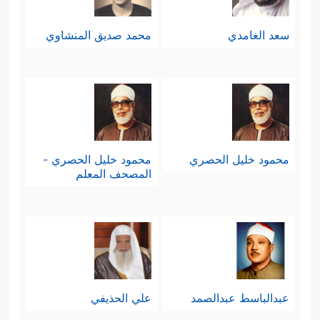
سعد الغامدي
محمد صديق المنشاوي
محمود خليل الحصري
محمود خليل الحصري -
المصحف المعلم
عبدالباسط عبدالصمد
علي الحذيفي