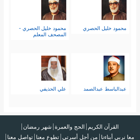
محمود خليل الحصري
محمود خليل الحصري -
المصحف المعلم
عبدالباسط عبدالصمد
علي الحذيفي
القرآن الكريم
الحج والعمرة
شهر رمضان
معا نربي أبناءنا
من أجل أسرتي
تطوع معنا
تواصل معنا