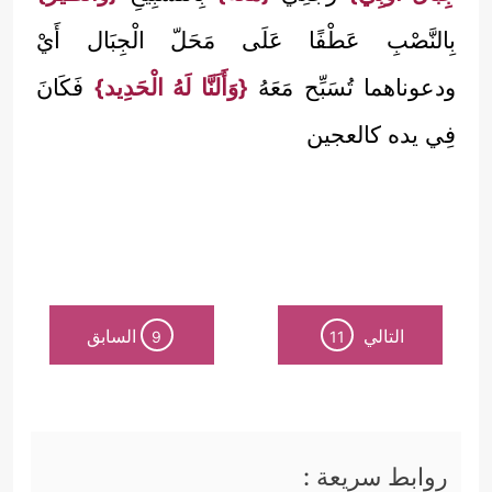
بِالنَّصْبِ عَطْفًا عَلَى مَحَلّ الْجِبَال أَيْ
ودعوناهما تُسَبِّح مَعَهُ
{وَأَلَنَّا لَهُ الْحَدِيد}
فَكَانَ
فِي يده كالعجين
التالي
السابق
9
11
روابط سريعة :