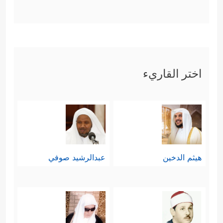
اختر القاريء
هيثم الدخين
عبدالرشيد صوفي