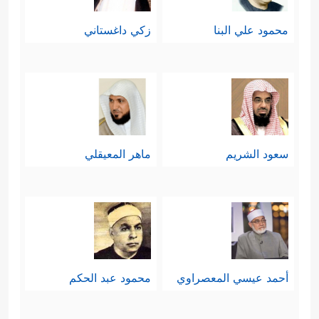
محمود علي البنا
زكي داغستاني
سعود الشريم
ماهر المعيقلي
أحمد عيسي المعصراوي
محمود عبد الحكم