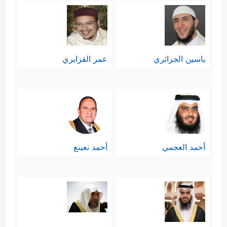
ياسين الجزائري
عمر القزابري
أحمد العجمي
أحمد نعينع