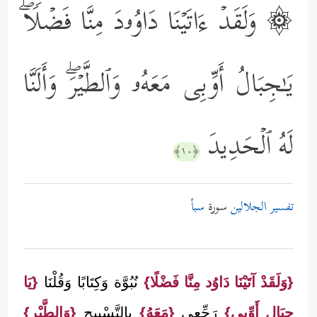
۞ وَلَقَدۡ ءَاتَیۡنَا دَاوُۥدَ مِنَّا فَضۡلࣰاۖ
یَـٰجِبَالُ أَوِّبِی مَعَهُۥ وَٱلطَّیۡرَۖ وَأَلَنَّا
لَهُ ٱلۡحَدِیدَ
﴿١٠﴾
تفسير الجلالين
سورة
سبأ
{وَلَقَدْ آتَيْنَا دَاوُد مِنَّا فَضْلًا}
نُبُوَّة وَكِتَابًا وَقُلْنَا
{يَا
جِبَال أَوِّبِي}
رَجِّعِي
{مَعَهُ}
بِالتَّسْبِيحِ
{وَالطَّيْر}