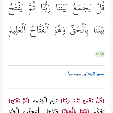
قُلۡ یَجۡمَعُ بَیۡنَنَا رَبُّنَا ثُمَّ یَفۡتَحُ
بَیۡنَنَا بِٱلۡحَقِّ وَهُوَ ٱلۡفَتَّاحُ ٱلۡعَلِیمُ
﴿٢٦﴾
تفسير الجلالين
سورة
سبأ
{قُلْ يَجْمَع بَيْننَا رَبّنَا}
يَوْم الْقِيَامَة
{ثُمَّ يَفْتَح}
يَحْكُم
{بَيْننَا بِالْحَقِّ}
فَيُدْخِل الْمُحِقِّينَ الْجَنَّة