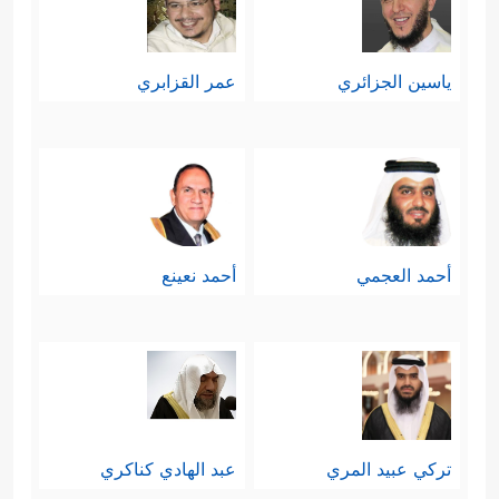
ياسين الجزائري
عمر القزابري
أحمد العجمي
أحمد نعينع
تركي عبيد المري
عبد الهادي كناكري