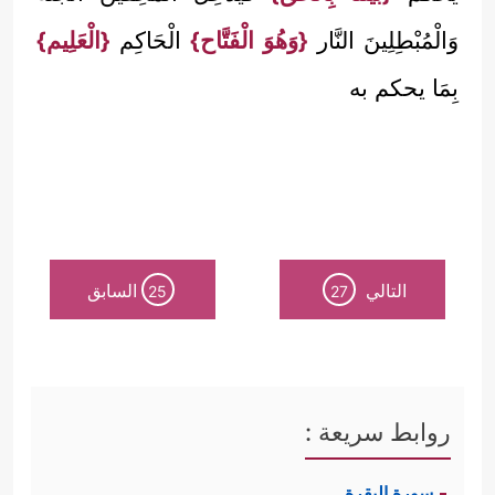
وَالْمُبْطِلِينَ النَّار
{وَهُوَ الْفَتَّاح}
الْحَاكِم
{الْعَلِيم}
بِمَا يحكم به
التالي
السابق
25
27
روابط سريعة :
سورة البقرة