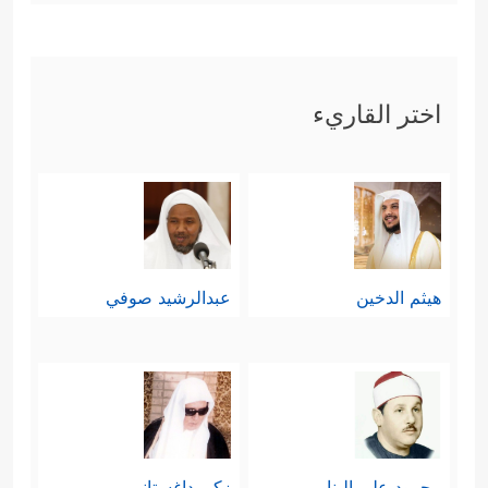
اختر القاريء
هيثم الدخين
عبدالرشيد صوفي
محمود علي البنا
زكي داغستاني