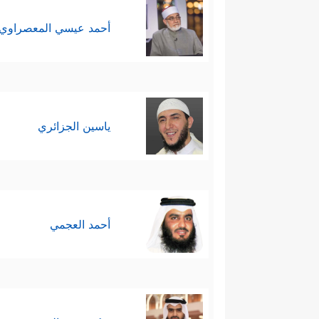
أحمد عيسي المعصراوي
ياسين الجزائري
أحمد العجمي