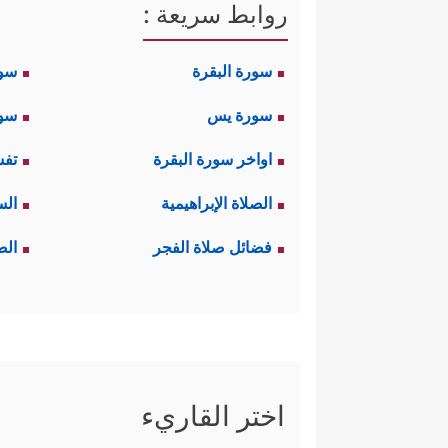
روابط سريعة :
سورة البقرة
سو
سورة يس
سور
اواخر سورة البقرة
تفس
الصلاة الإبراهيمية
الس
فضائل صلاة الفجر
الص
اختر القاريء