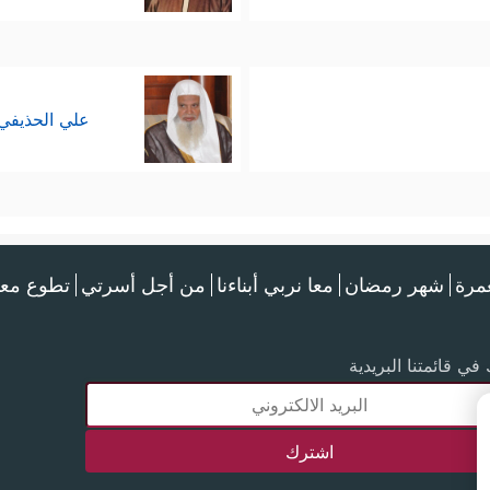
علي الحذيفي
عمرة
شهر رمضان
معا نربي أبناءنا
من أجل أسرتي
تطوع معن
في قائمتنا البريدية