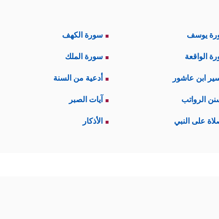
رة يوسف
سورة الكهف
ة الواقعة
سورة الملك
ير ابن عاشور
أدعية من السنة
نن الرواتب
آيات الصبر
لاة على النبي
الأذكار