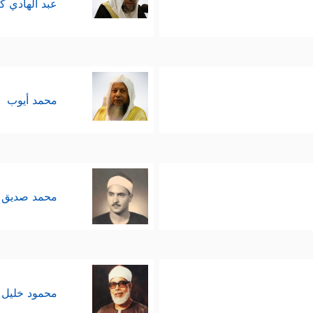
عبد الهادي ك
محمد أيوب
محمد صديق 
محمود خليل 