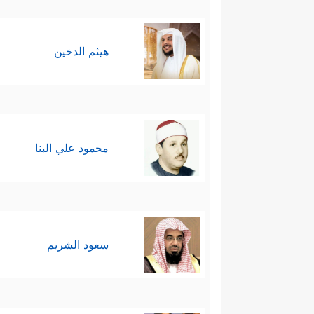
هيثم الدخين
محمود علي البنا
سعود الشريم