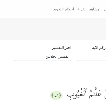
ر
مشاهير القراء
أحكام التجويد
رقم الآية
اختر التفسير
 عَلَّـٰمُ ٱلۡغُیُوبِ
﴿٤٨﴾