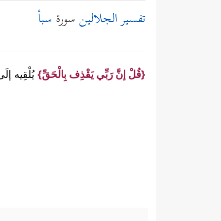
تفسير الجلالين
سورة
سبأ
{قُلْ إنَّ رَبِّي يَقْذِف بِالْحَقِّ}
يُلْقِيه إلَى أ