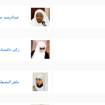
عبدالرشيد 
زكي داغستان
ماهر المعيقل