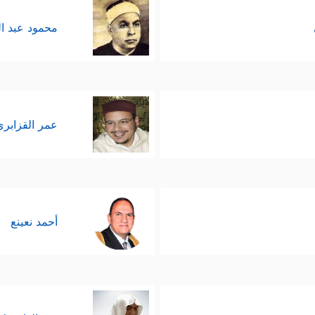
محمود عبد ا
عمر القزابري
أحمد نعينع