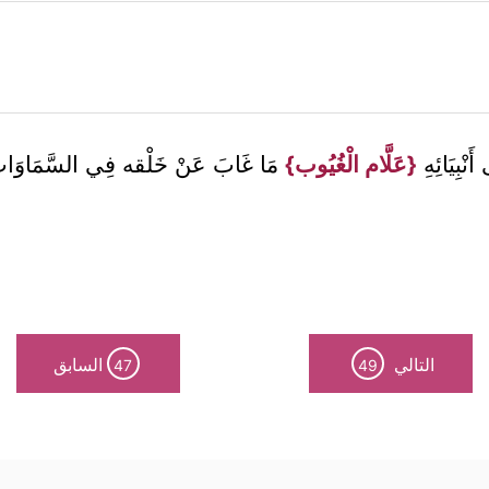
َنْبِيَائِهِ
{عَلَّام الْغُيُوب}
مَا غَابَ عَنْ خَلْقه فِي السَّمَاوَات
التالي
السابق
47
49