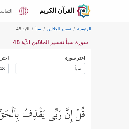
القرآن الكريم
التفاسي
الرئيسية
تفسير الجلالين
سبأ
الآية 48
سورة سبأ تفسير الجلالين الآية 48
اختر سورة
اختر 
قُلۡ إِنَّ رَبِّی یَقۡذِفُ بِٱلۡحَقِّ