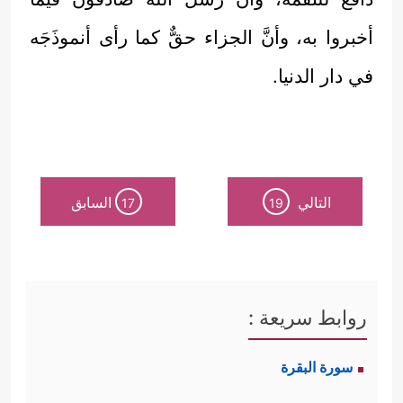
أخبروا به، وأنَّ الجزاء حقٌّ كما رأى أنموذَجَه
في دار الدنيا.
التالي
السابق
17
19
روابط سريعة :
سورة البقرة