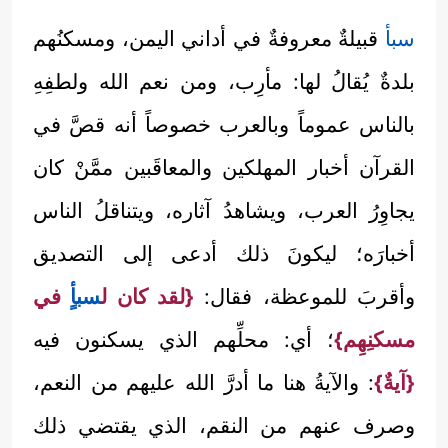
سبأ
قبيلةٌ معروفةٌ في أداني اليمن، ومسكنُهم
بلدةٌ يُقالُ لها: مأرِب، ومن نعم الله ولطفِهِ
بالناس عموماً وبالعرب خصوصاً أنه قصَّ في
القرآن أخبار المهلكين والمعاقَبين ممَّنْ كان
يجاوِرُ العرب، ويشاهدُ آثاره، ويتناقلُ الناس
أخبارَه؛ ليكونَ ذلك أدعى إلى التصديق
وأقربَ للموعظة، فقال:
{لقد كان ل
سبأ
ٍ في
مسكنِهِم}
؛ أي: محلِّهم الذي يسكنون فيه
{آيةٌ}
: والآيةُ هنا ما أدرَّ الله عليهم من النعم،
وصرف عنهم من النقم، الذي يقتضي ذلك