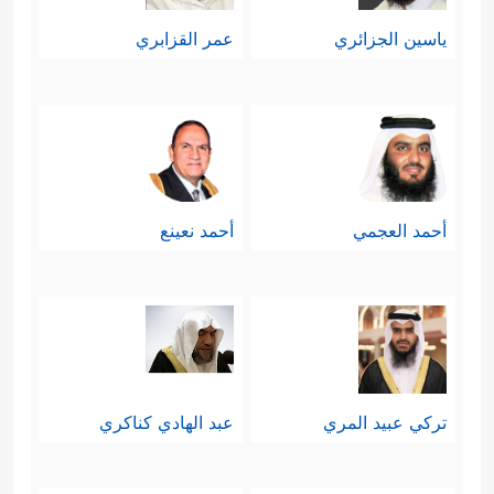
ياسين الجزائري
عمر القزابري
أحمد العجمي
أحمد نعينع
تركي عبيد المري
عبد الهادي كناكري