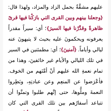
عليهم مشقَّةٌ بحمل الزاد والمزاد، ولهذا قال:
{وجعلنا بينهم وبين القرى التي بارَكْنا فيها قرىً
ظاهرةً وقدَّرْنا فيها السيرَ}
؛ أي: سيراً مقدراً
يعرفونه ويحكمونَ عليه بحيث لا يتيهونَ عنه
ليالي وأياماً.
{آمنينَ}
؛ أي: مطمئنين في السير
في تلك الليالي والأيام غير خائفينَ، وهذا من
تمام نعمةِ الله عليهم أنْ أمَّنَهم من الخوف.
فأعْرَضوا عن المنعِم وعن عبادتِهِ، وبَطِروا
النعمةَ وملُّوها، حتى إنَّهم طلبوا وتمنَّوا أن
تتباعد أسفارُهم بين تلك القرى التي كان