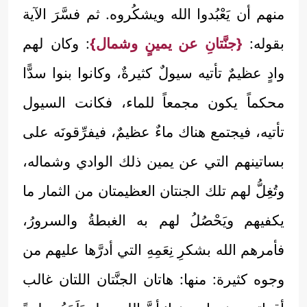
منهم أن يَعْبُدوا الله ويشكُروه. ثم فسَّرَ الآية
بقوله:
{جنَّتانِ عن يمينٍ وشمال}
: وكان لهم
وادٍ عظيمٌ تأتيه سيولٌ كثيرةٌ، وكانوا بنوا سدًّا
محكماً يكون مجمعاً للماء، فكانت السيول
تأتيه، فيجتمع هناك ماءٌ عظيمٌ، فيفرِّقونَه على
بساتينهم التي عن يمين ذلك الوادي وشماله،
وتُغِلُّ لهم تلك الجنتان العظيمتان من الثمار ما
يكفيهم ويَحْصُلُ لهم به الغبطةُ والسرورُ،
فأمرهم الله بشكرِ نِعَمِهِ التي أدرَّها عليهم من
وجوه كثيرة: منها: هاتان الجنَّتان اللتان غالب