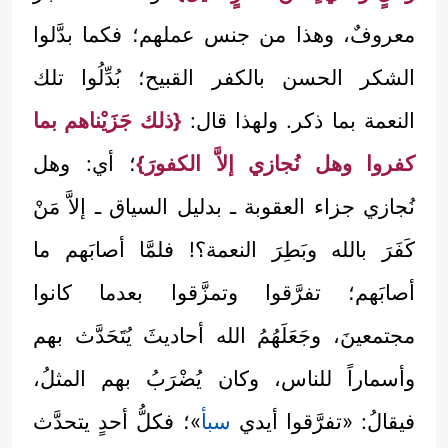
معروفٌ، وهذا من جنس عملهم؛ فكما بدَّلوا
الشكر الحسن بالكفر القبيح؛ بُدِّلُوا تلك
النعمة بما ذكر. ولهذا قال:
{ذلك جَزَيْناهم بما
كفروا وهل نُجازي إلاَّ الكفورَ}
؛ أي: وهل
نُجازي جزاء العقوبة ـ بدليل السياق ـ إلاَّ مَنْ
كَفَرَ بالله وبَطِرَ النعمة؟! فلمَّا أصابَهم ما
أصابَهم؛ تفرَّقوا وتمزَّقوا بعدما كانوا
مجتمعينَ، وجَعَلَهُمُ الله أحاديثَ يُتَحَدَّث بهم
وأسماراً للناس، وكان يُضْرَبُ بهم المثلُ،
فيقالُ: «تفرَّقوا أيدي
سبأ
»؛ فكلُّ أحدٍ يتحدَّث