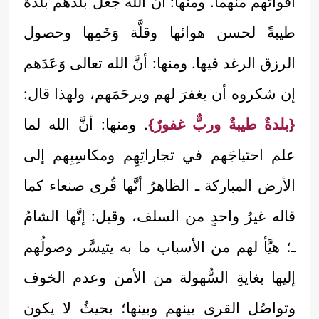
أقواتهم منهما. ومنها: أنَّ الله جعل بَلَدَهُم بلدةً
طيبةً لحسن هوائها وقلَّة وَخَمِها وحصول
الرزق الرغد فيها. ومنها: أنَّ الله تعالى وَعَدَهم
إن شكروه أن يغفرَ لهم ويرحَمَهم، ولهذا قال:
{بلدةٌ طيبةٌ وربٌّ غفورٌ}
. ومنها: أنَّ الله لما
علم احتياجَهم في تجاراتِهِم ومكاسِبِهم إلى
الأرض المباركة ـ الظاهرُ أنَّها قُرى صنعاء كما
قاله غيرُ واحدٍ من السلف، وقيل: إنَّها الشامُ
ـ؛ هيَّأ لهم من الأسباب ما به يتيسَّر وصولُهم
إليها بغايةِ السُّهولة من الأمن وعدم الخوف
وتواصُل القرى بينهم وبينها؛ بحيثُ لا يكون