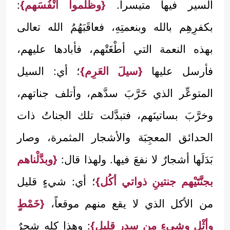
السير فيها متيسراً.
{وظلموا أنْفُسَهم}
:
بكفرِهِم بالله وبنعمتِهِ، فعاقَبَهُمُ الله تعالى
بهذه النعمة التي أطْغَتْهم، فأبادها عليهم،
فأرسل عليها
{سيلَ العَرِم}
؛ أي: السيل
المتوعِّر الذي خَرَّبَ سدَّهم، وأتلف جناتهم،
وخرَّبَ بساتينَهم، فتبدَّلت تلك الجناتُ ذات
الحدائق المعجِبَة والأشجار المثمرة، وصار
بَدَلَها أشجارٌ لا نفعَ فيها. ولهذا قال:
{وبدَّلْناهم
بجنَّتَيْهم جنتينِ ذواتي أكُل}
؛ أي: شيءٍ قليل
من الأكل الذي لا يقع منهم موقعاً،
{خَمْطٍ
وأثْلٍ وشيءٍ من سدرٍ قليل}
: وهذا كله شجرٌ