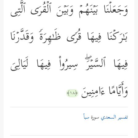
وَجَعَلۡنَا بَیۡنَهُمۡ وَبَیۡنَ ٱلۡقُرَى ٱلَّتِی
بَـٰرَكۡنَا فِیهَا قُرࣰى ظَـٰهِرَةࣰ وَقَدَّرۡنَا
فِیهَا ٱلسَّیۡرَۖ سِیرُواْ فِیهَا لَیَالِیَ
وَأَیَّامًا ءَامِنِینَ
﴿١٨﴾
تفسير السعدي
سورة
سبأ