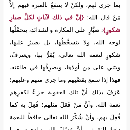
بما جرى لهم، ولكنْ لا ينتفعُ بالعبرة فيهم إلاَّ
مَنْ قال الله:
{إنَّ في ذلك لآياتٍ لكلِّ صبارٍ
شكورٍ}
: صبَّارٍ على المكاره والشدائدِ، يتحمَّلُها
لوجه الله، ولا يتسخَّطُها، بل يصبرُ عليها،
شكورٍ لنعمة الله تعالى، يُقِرُّ بها، ويعترفُ،
ويثني على من أولاها، ويصرِفُها في طاعته.
فهذا إذا سمع بقصَّتِهم وما جرى منهم وعليهم؛
عَرَفَ بذلك أنَّ تلك العقوبة جزاءٌ لكفرِهم
نعمةَ الله، وأنَّ مَنْ فَعَلَ مثلهم؛ فُعِلَ به كما
فُعِلَ بهم، وأنَّ شُكْرَ الله تعالى حافظٌ للنعمة
دافعٌ للنقمة، وأنَّ رُسُلَ الله صادقون فيما