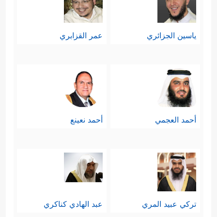
ياسين الجزائري
عمر القزابري
أحمد العجمي
أحمد نعينع
تركي عبيد المري
عبد الهادي كناكري