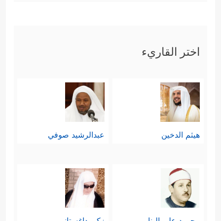
اختر القاريء
هيثم الدخين
عبدالرشيد صوفي
محمود علي البنا
زكي داغستاني