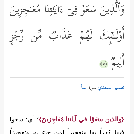
وَٱلَّذِینَ سَعَوۡ فِیۤ ءَایَـٰتِنَا مُعَـٰجِزِینَ
أُوْلَــٰۤىِٕكَ لَهُمۡ عَذَابࣱ مِّن رِّجۡزٍ
أَلِیمࣱ
﴿٥﴾
تفسير السعدي
سورة
سبأ
{والذين سَعَوْا في آياتنا مُعَاجِزينَ}
؛ أي: سعوا
فيها كفراً بها وتعجيزاً لمن جاء بها وتعجيزاً