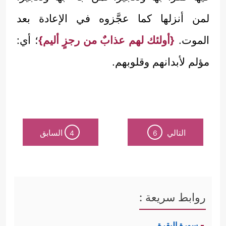
لمن أنزلها كما عجَّزوه في الإعادة بعد
الموت.
{أولئك لهم عذابٌ من رجزٍ أليم}
؛ أي:
مؤلم لأبدانهم وقلوبهم.
التالي
السابق
4
6
روابط سريعة :
سورة البقرة