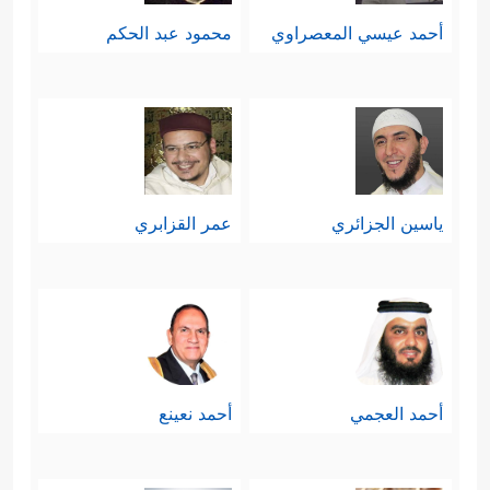
أحمد عيسي المعصراوي
محمود عبد الحكم
ياسين الجزائري
عمر القزابري
أحمد العجمي
أحمد نعينع