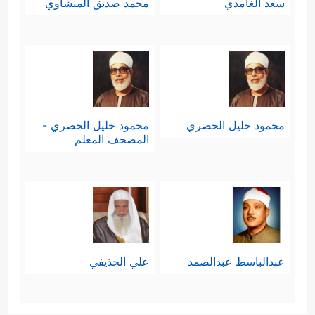
سعد الغامدي
محمد صديق المنشاوي
محمود خليل الحصري
محمود خليل الحصري -
المصحف المعلم
عبدالباسط عبدالصمد
علي الحذيفي