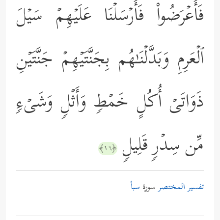
فَأَعۡرَضُواْ فَأَرۡسَلۡنَا عَلَیۡهِمۡ سَیۡلَ
ٱلۡعَرِمِ وَبَدَّلۡنَـٰهُم بِجَنَّتَیۡهِمۡ جَنَّتَیۡنِ
ذَوَاتَیۡ أُكُلٍ خَمۡطࣲ وَأَثۡلࣲ وَشَیۡءࣲ
مِّن سِدۡرࣲ قَلِیلࣲ
﴿١٦﴾
تفسير المختصر
سورة
سبأ