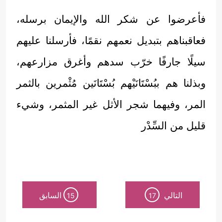
فأعرضوا عن شكر الله والإيمان برسله،
فعاقبناهم بتبديل نعمهم نقمًا، فأرسلنا عليهم
سيلًا جارفًا خرّب سدهم وأغرق مزارعهم،
وبذلنا هم ببُسْتَانَيْهم بُسْتَانَين مُثْمرين بالثمر
المر، وفيهما شجر الأثل غير المثمر، وشيء
قليل من السِّدْر
التالي
السابق
15
17