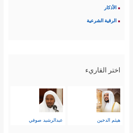
الأذكار
الرقية الشرعية
اختر القاريء
هيثم الدخين
عبدالرشيد صوفي