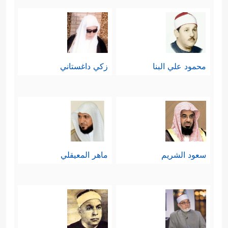
محمود علي البنا
زكي داغستاني
سعود الشريم
ماهر المعيقلي