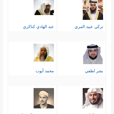
تركي عبيد المري
عبد الهادي كناكري
بشر لطفي
محمد أيوب