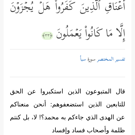
أَعۡنَاقِ ٱلَّذِینَ كَفَرُواْۖ هَلۡ یُجۡزَوۡنَ
إِلَّا مَا كَانُواْ یَعۡمَلُونَ
﴿٣٣﴾
تفسير المختصر
سورة
سبأ
قال المتبوعون الذين استكبروا عن الحق
للتابعين الذين استضعفوهم: أنحن منعناكم
عن الهدى الذي جاءكم به محمد؟! لا، بل كنتم
ظلمة وأصحاب فساد وإفساد