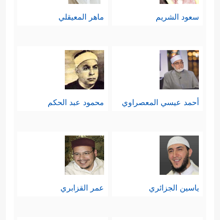
سعود الشريم
ماهر المعيقلي
أحمد عيسي المعصراوي
محمود عبد الحكم
ياسين الجزائري
عمر القزابري