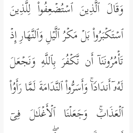
وَقَالَ ٱلَّذِینَ ٱسۡتُضۡعِفُواْ لِلَّذِینَ
ٱسۡتَكۡبَرُواْ بَلۡ مَكۡرُ ٱلَّیۡلِ وَٱلنَّهَارِ إِذۡ
تَأۡمُرُونَنَاۤ أَن نَّكۡفُرَ بِٱللَّهِ وَنَجۡعَلَ
لَهُۥۤ أَندَادࣰاۚ وَأَسَرُّواْ ٱلنَّدَامَةَ لَمَّا رَأَوُاْ
ٱلۡعَذَابَۚ وَجَعَلۡنَا ٱلۡأَغۡلَـٰلَ فِیۤ