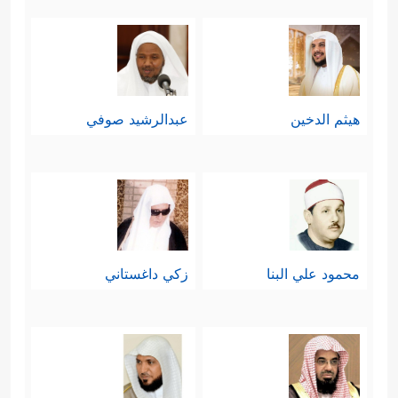
هيثم الدخين
عبدالرشيد صوفي
محمود علي البنا
زكي داغستاني