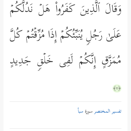
وَقَالَ ٱلَّذِینَ كَفَرُواْ هَلۡ نَدُلُّكُمۡ
عَلَىٰ رَجُلࣲ یُنَبِّئُكُمۡ إِذَا مُزِّقۡتُمۡ كُلَّ
مُمَزَّقٍ إِنَّكُمۡ لَفِی خَلۡقࣲ جَدِیدٍ
﴿٧﴾
تفسير المختصر
سورة
سبأ