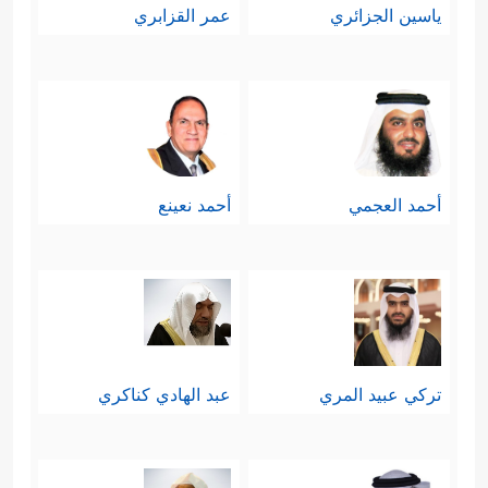
ياسين الجزائري
عمر القزابري
أحمد العجمي
أحمد نعينع
تركي عبيد المري
عبد الهادي كناكري