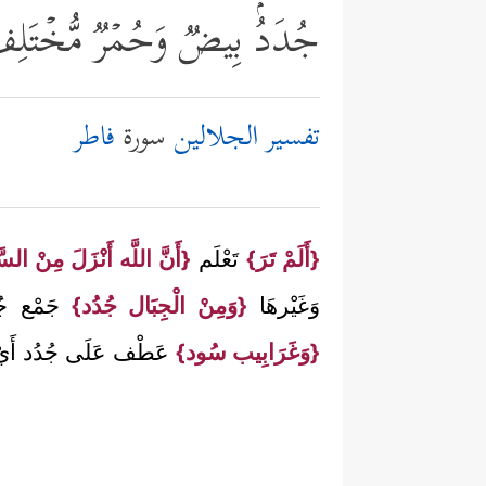
جُدَدُۢ بِیضࣱ وَحُمۡرࣱ مُّخۡتَلِفٌ 
تفسير الجلالين
سورة
فاطر
{أَلَمْ تَرَ}
تَعْلَم
{أَنَّ اللَّه أَنْزَلَ مِنْ السّ
وَغَيْرهَا
{وَمِنْ الْجِبَال جُدُد}
جَمْع جُ
{وَغَرَابِيب سُود}
عَطْف عَلَى جُدُد أَيْ صُ