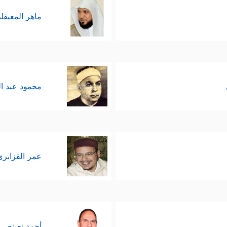
ماهر المعيقل
محمود عبد ا
عمر القزابري
أحمد نعينع