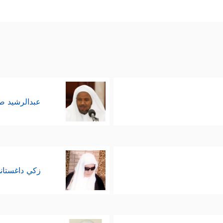
عبدالرشيد 
زكي داغستان