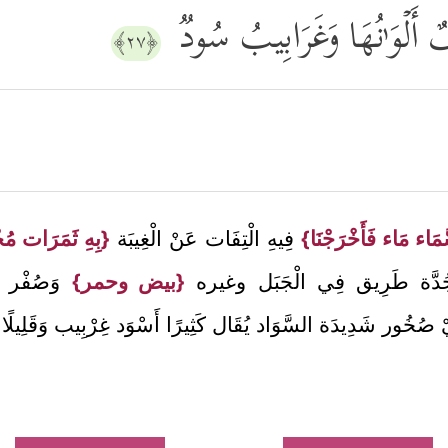
أَلۡوَ ٰ⁠نُهَا وَغَرَابِیبُ سُودࣱ
﴿٢٧﴾
َمَاء مَاء فَأَخْرَجْنَا}
فِيهِ الْتِفَات عَنْ الْغِيبَة
{بِهِ ثَمَرَات مُخْت
دَّة طَرِيق فِي الْجَبَل وغيره
{بيض وحمر}
وَصُفْر
خُور شَدِيدَة السَّوَاد يُقَال كَثِيرًا أَسْوَد غِرْبِيب وَقَلِيلًا 