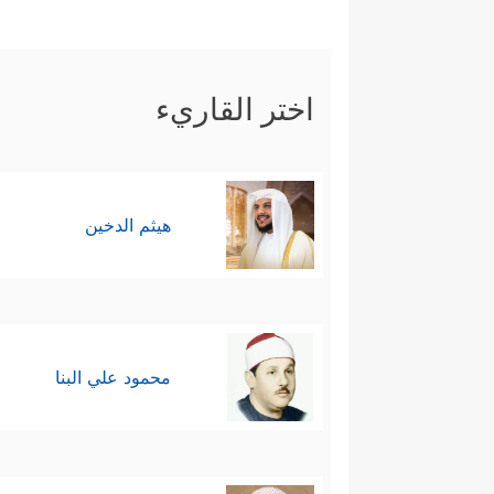
اختر القاريء
هيثم الدخين
محمود علي البنا