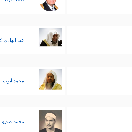
عبد الهادي ك
محمد أيوب
محمد صديق 