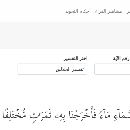
ر
مشاهير القراء
أحكام التجويد
رقم الآية
اختر التفسير
َّمَاۤءِ مَاۤءࣰ فَأَخۡرَجۡنَا بِهِۦ ثَمَرَ ٰ⁠تࣲ مُّخۡتَلِفًا أَ