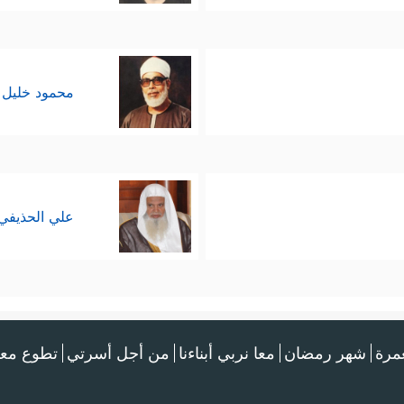
محمود خليل 
علي الحذيفي
عمرة
شهر رمضان
معا نربي أبناءنا
من أجل أسرتي
تطوع معن