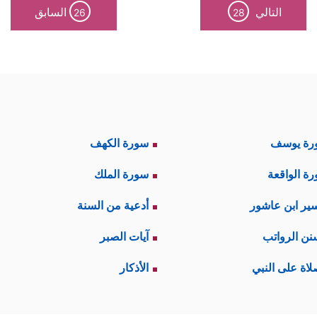
التالي
السابق
26
28
رة يوسف
سورة الكهف
ة الواقعة
سورة الملك
ير ابن عاشور
أدعية من السنة
نن الرواتب
آيات الصبر
لاة على النبي
الأذكار