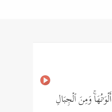
لۡوَ ٰ⁠نُهَاۚ وَمِنَ ٱلۡجِبَالِ