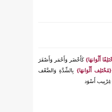
َلِفًا أَلْوَانهَا}
كَأَخْضَر وَأَحْمَر وَأَصْفَرَ
{مُخْتَلِف أَلْوَانهَا}
بِالشِّدَّةِ وَالضَّعْف
غِرْبِيب أَسْوَد