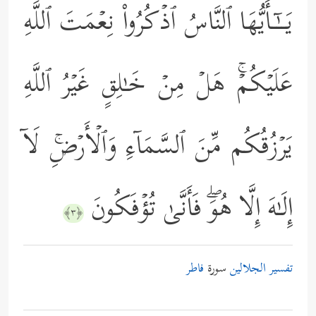
یَــٰۤـأَیُّهَا ٱلنَّاسُ ٱذۡكُرُواْ نِعۡمَتَ ٱللَّهِ
عَلَیۡكُمۡۚ هَلۡ مِنۡ خَـٰلِقٍ غَیۡرُ ٱللَّهِ
یَرۡزُقُكُم مِّنَ ٱلسَّمَاۤءِ وَٱلۡأَرۡضِۚ لَاۤ
إِلَـٰهَ إِلَّا هُوَۖ فَأَنَّىٰ تُؤۡفَكُونَ
﴿٣﴾
تفسير الجلالين
سورة
فاطر