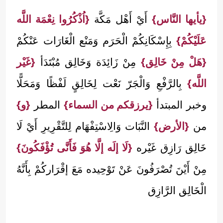
{يأيها النَّاس}
أَيْ أَهْل مَكَّة
{اُذْكُرُوا نِعْمَة اللَّه
عَلَيْكُمْ}
بِإِسْكَانِكُمْ الْحَرَم وَمَنْع الْغَارَات عَنْكُمْ
{هَلْ مِنْ خَالِق}
مِنْ زَائِدَة وَخَالِق مُبْتَدَأ
{غَيْر
اللَّه}
بِالرَّفْعِ وَالْجَرّ نَعْت لِخَالِقٍ لَفْظًا وَمَحَلًّا
وخبر المبتدأ
{يرزقكم من السماء}
المطر
{و}
من
{الأرض}
النَّبَات وَالِاسْتِفْهَام لِلتَّقْرِيرِ أَيْ لَا
خَالِق رَازِق غَيْره
{لَا إلَه إلَّا هُوَ فَأَنَّى تُؤْفَكُونَ}
مِنْ أَيْنَ تُصْرَفُونَ عَنْ تَوْحِيده مَعَ إقْرَاركُمْ بِأَنَّهُ
الْخَالِق الرَّازِق