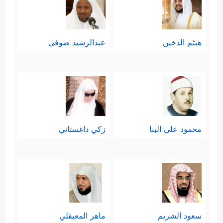
هيثم الدخين
عبدالرشيد صوفي
محمود علي البنا
زكي داغستاني
سعود الشريم
ماهر المعيقلي