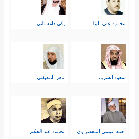
محمود علي البنا
زكي داغستاني
سعود الشريم
ماهر المعيقلي
أحمد عيسي المعصراوي
محمود عبد الحكم