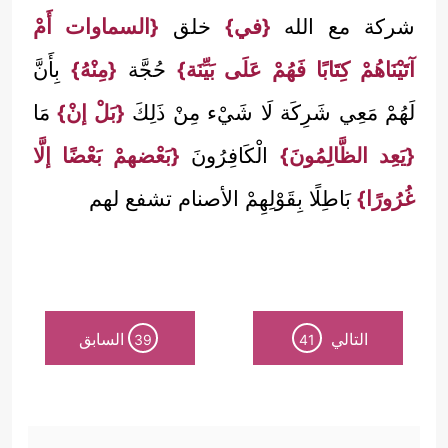
شركة مع الله
{في}
خلق
{السماوات أَمْ
آتَيْنَاهُمْ كِتَابًا فَهُمْ عَلَى بَيِّنَة}
حُجَّة
{مِنْهُ}
بِأَنَّ
لَهُمْ مَعِي شَرِكَة لَا شَيْء مِنْ ذَلِكَ
{بَلْ إنْ}
مَا
{يَعِد الظَّالِمُونَ}
الْكَافِرُونَ
{بَعْضهمْ بَعْضًا إلَّا
غُرُورًا}
بَاطِلًا بِقَوْلِهِمْ الأصنام تشفع لهم
التالي
السابق
39
41