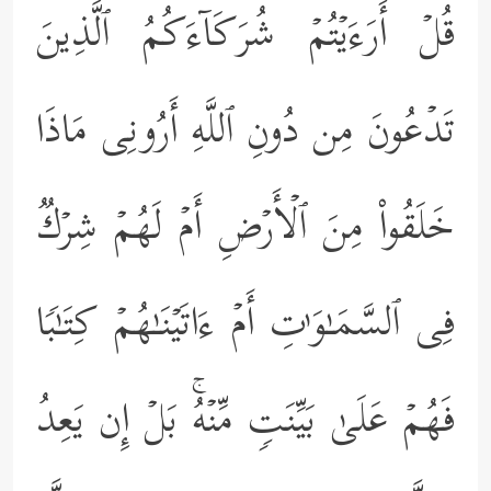
قُلۡ أَرَءَیۡتُمۡ شُرَكَاۤءَكُمُ ٱلَّذِینَ
تَدۡعُونَ مِن دُونِ ٱللَّهِ أَرُونِی مَاذَا
خَلَقُواْ مِنَ ٱلۡأَرۡضِ أَمۡ لَهُمۡ شِرۡكࣱ
فِی ٱلسَّمَـٰوَ ٰ⁠تِ أَمۡ ءَاتَیۡنَـٰهُمۡ كِتَـٰبࣰا
فَهُمۡ عَلَىٰ بَیِّنَتࣲ مِّنۡهُۚ بَلۡ إِن یَعِدُ