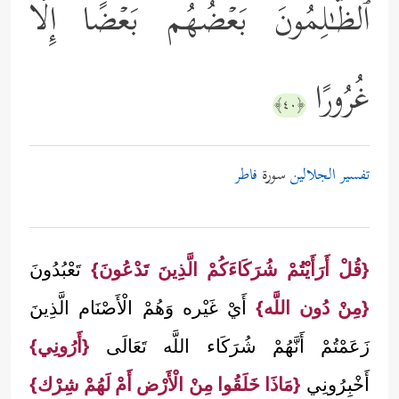
ٱلظَّـٰلِمُونَ بَعۡضُهُم بَعۡضًا إِلَّا
غُرُورًا
﴿٤٠﴾
تفسير الجلالين
سورة
فاطر
{قُلْ أَرَأَيْتُمْ شُرَكَاءَكُمْ الَّذِينَ تَدْعُونَ}
تَعْبُدُونَ
{مِنْ دُون اللَّه}
أَيْ غَيْره وَهُمْ الْأَصْنَام الَّذِينَ
زَعَمْتُمْ أَنَّهُمْ شُرَكَاء اللَّه تَعَالَى
{أَرُونِي}
أَخْبِرُونِي
{مَاذَا خَلَقُوا مِنْ الْأَرْض أَمْ لَهُمْ شِرْك}