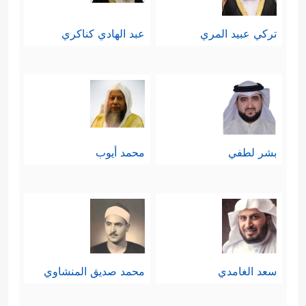
تركي عبيد المري
عبد الهادي كناكري
بشر لطفي
محمد أيوب
سعد الغامدي
محمد صديق المنشاوي