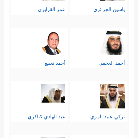
ياسين الجزائري
عمر القزابري
أحمد العجمي
أحمد نعينع
تركي عبيد المري
عبد الهادي كناكري