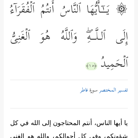
۞ یَــٰۤـأَیُّهَا ٱلنَّاسُ أَنتُمُ ٱلۡفُقَرَاۤءُ
إِلَى ٱلـلَّــهِۖ وَٱللَّهُ هُوَ ٱلۡغَنِیُّ
ٱلۡحَمِیدُ
﴿١٥﴾
تفسير المختصر
سورة
فاطر
يا أيها الناس، أنتم المحتاجون إلى الله في كل
شؤونكم، وفي كل أحوالكم، والله هو الغني