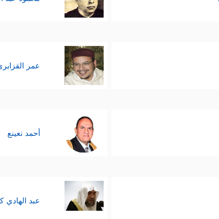
عمر القزابري
أحمد نعينع
عبد الهادي ك