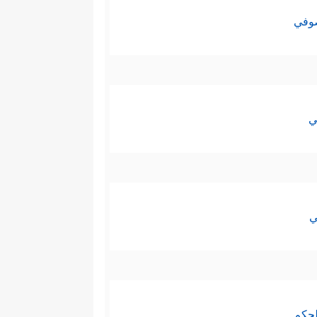
صوفي
ي
ي
لحكم