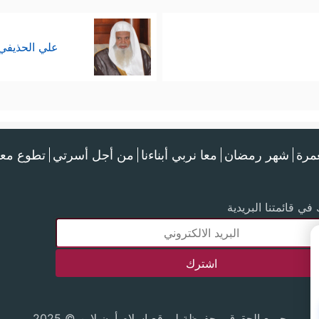
علي الحذيفي
عمرة
شهر رمضان
معا نربي أبناءنا
من أجل أسرتي
تطوع معن
في قائمتنا البريدية
جميع الحقوق محفوظة لموقع إسلام أون لاين © 2025