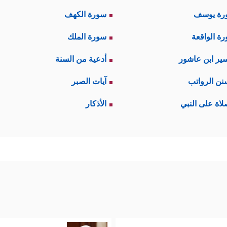
رة يوسف
سورة الكهف
ة الواقعة
سورة الملك
ير ابن عاشور
أدعية من السنة
نن الرواتب
آيات الصبر
لاة على النبي
الأذكار