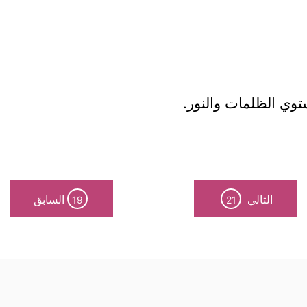
ستوي الظلمات والنور.
التالي
السابق
19
21