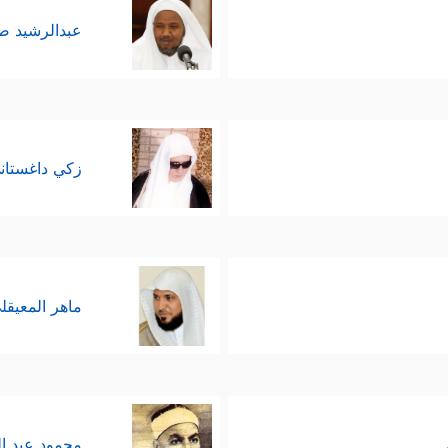
عبدالرشيد 
زكي داغستان
ماهر المعيقل
محمود عبد ا