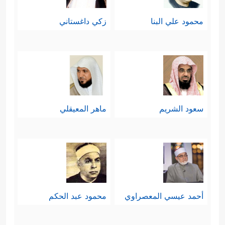
محمود علي البنا
زكي داغستاني
سعود الشريم
ماهر المعيقلي
أحمد عيسي المعصراوي
محمود عبد الحكم