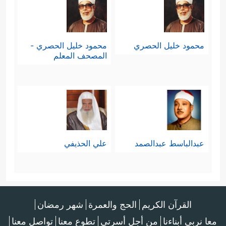
محمود خليل الحصري
محمود خليل الحصري -
المصحف المعلم
عبدالباسط عبدالصمد
علي الحذيفي
القرآن الكريم
الحج والعمرة
شهر رمضان
معا نربي أبناءنا
من أجل أسرتي
تطوع معنا
تواصل معنا