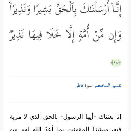
إِنَّـاۤ أَرۡسَلۡنَـٰكَ بِٱلۡحَقِّ بَشِیرࣰا وَنَذِیرࣰاۚ
وَإِن مِّنۡ أُمَّةٍ إِلَّا خَلَا فِیهَا نَذِیرࣱ
﴿٢٤﴾
تفسير المختصر
سورة
فاطر
إنا بعثناك -أيها الرسول- بالحق الذي لا مرية
فيه، مبشرًا للمؤمنين بما أعدّ الله لهم من