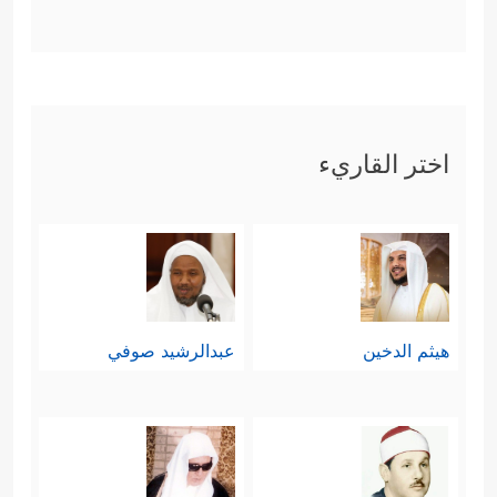
اختر القاريء
هيثم الدخين
عبدالرشيد صوفي