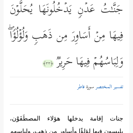
جَنَّـٰتُ عَدۡنࣲ یَدۡخُلُونَهَا یُحَلَّوۡنَ
فِیهَا مِنۡ أَسَاوِرَ مِن ذَهَبࣲ وَلُؤۡلُؤࣰاۖ
وَلِبَاسُهُمۡ فِیهَا حَرِیرࣱ
﴿٣٣﴾
تفسير المختصر
سورة
فاطر
جنات إقامة يدخلها هؤلاء المصطَفَوْن،
يلبسون فيها لؤلؤًا وأساور من ذهب، ولباسهم