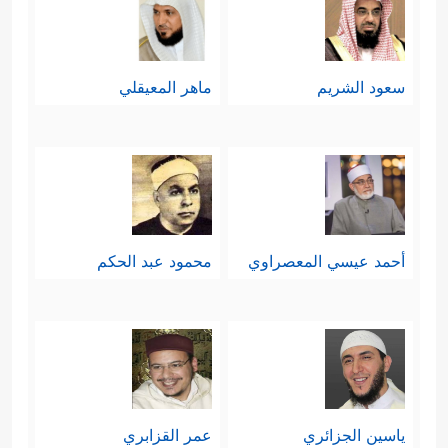
سعود الشريم
ماهر المعيقلي
أحمد عيسي المعصراوي
محمود عبد الحكم
ياسين الجزائري
عمر القزابري