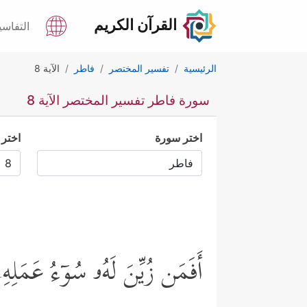
القرآن الكريم
التفاسي
الرئيسية
تفسير المختصر
فاطر
الآية 8
سورة فاطر تفسير المختصر الآية 8
اختر سورة
اختر 
أَفَمَن زُیِّنَ لَهُۥ سُوۤءُ عَمَلِهِ