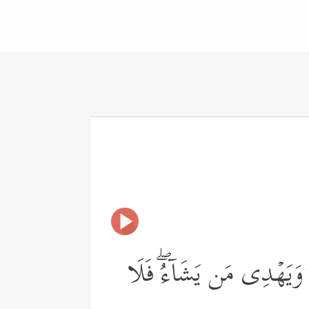
ءُ وَیَهۡدِی مَن یَشَاۤءُۖ فَلَا