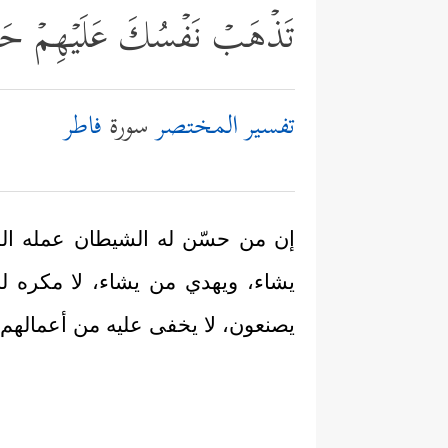
تَذۡهَبۡ نَفۡسُكَ عَلَیۡهِمۡ حَسَرَ 
تفسير المختصر
سورة
فاطر
إن من حسّن له الشيطان عمله السي
يشاء، ويهدي من يشاء، لا مكره له،
يصنعون، لا يخفى عليه من أعماله