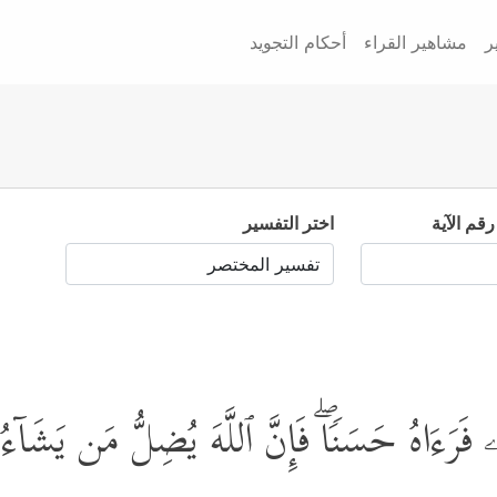
ر
مشاهير القراء
أحكام التجويد
رقم الآية
اختر التفسير
ۦ فَرَءَاهُ حَسَنࣰاۖ فَإِنَّ ٱللَّهَ یُضِلُّ مَن یَشَاۤ