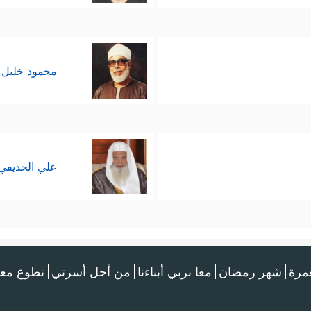
محمود خليل 
علي الحذيفي
عمرة
شهر رمضان
معا نربي أبناءنا
من أجل أسرتي
تطوع معن