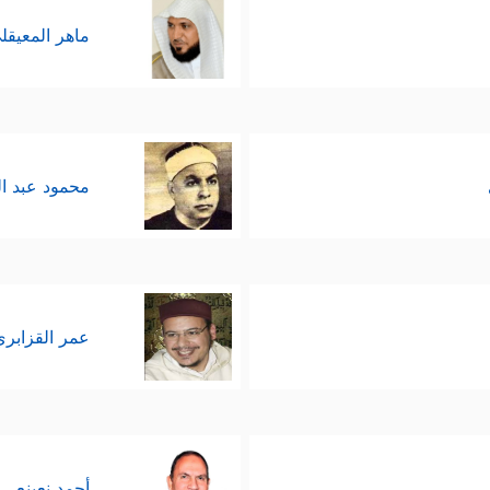
ماهر المعيقل
محمود عبد ا
عمر القزابري
أحمد نعينع