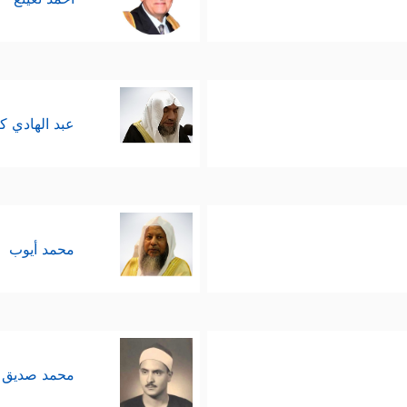
عبد الهادي ك
محمد أيوب
محمد صديق 