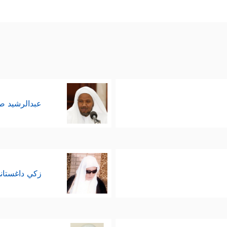
عبدالرشيد 
زكي داغستان