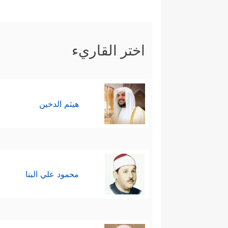
اختر القاريء
هيثم الدخين
محمود علي البنا