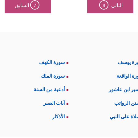
التالي
السابق
7
9
رة يوسف
سورة الكهف
ة الواقعة
سورة الملك
ير ابن عاشور
أدعية من السنة
نن الرواتب
آيات الصبر
لاة على النبي
الأذكار