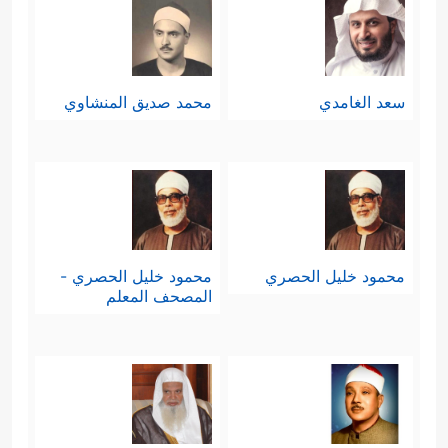
سعد الغامدي
محمد صديق المنشاوي
محمود خليل الحصري
محمود خليل الحصري -
المصحف المعلم