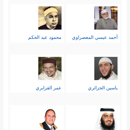
أحمد عيسي المعصراوي
محمود عبد الحكم
ياسين الجزائري
عمر القزابري