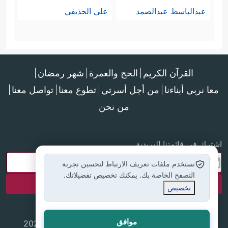
عبدالباسط عبدالصمد
علي الحذيفي
القرآن الكريم
الحج والعمرة
شهر رمضان
معا نربي أبناءنا
من أجل أسرتي
تطوع معنا
تواصل معنا
من نحن
اشترك في قائمتنا البريدية
نستخدم ملفات تعريف الارتباط لتحسين تجربة
التصفح الخاصة بك. يمكنك تخصيص تفضيلاتك.
تخصيص
موافق
جميع الحقوق محفوظة لموقع إسلام أون لاين © 2025