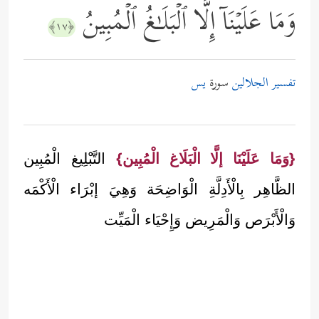
وَمَا عَلَیۡنَاۤ إِلَّا ٱلۡبَلَـٰغُ ٱلۡمُبِینُ
﴿١٧﴾
تفسير الجلالين
سورة
يس
{وَمَا عَلَيْنَا إلَّا الْبَلَاغ الْمُبِين}
التَّبْلِيغ الْمُبِين
الظَّاهِر بِالْأَدِلَّةِ الْوَاضِحَة وَهِيَ إبْرَاء الْأَكْمَه
وَالْأَبْرَص وَالْمَرِيض وَإِحْيَاء الْمَيِّت