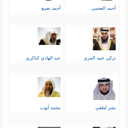
أحمد العجمي
أحمد نعينع
تركي عبيد المري
عبد الهادي كناكري
بشر لطفي
محمد أيوب