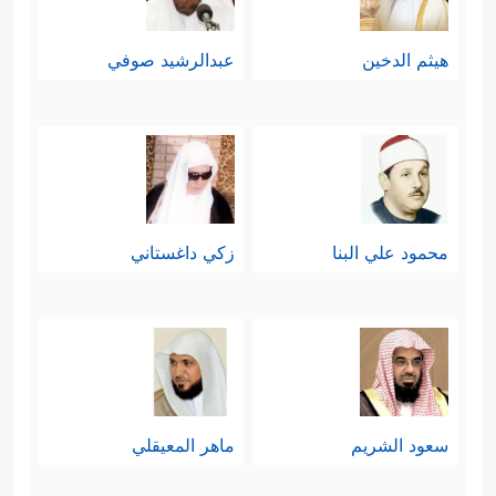
هيثم الدخين
عبدالرشيد صوفي
محمود علي البنا
زكي داغستاني
سعود الشريم
ماهر المعيقلي