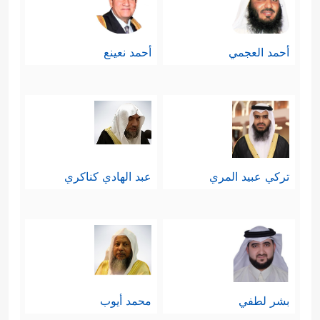
أحمد العجمي
أحمد نعينع
تركي عبيد المري
عبد الهادي كناكري
بشر لطفي
محمد أيوب