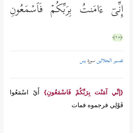
إِنِّیۤ ءَامَنتُ بِرَبِّكُمۡ فَٱسۡمَعُونِ
﴿٢٥﴾
تفسير الجلالين
سورة
يس
{إنِّي آمَنْت بِرَبِّكُمْ فَاسْمَعُونِ}
أَيْ اسْمَعُوا
قَوْلِي فرجموه فمات