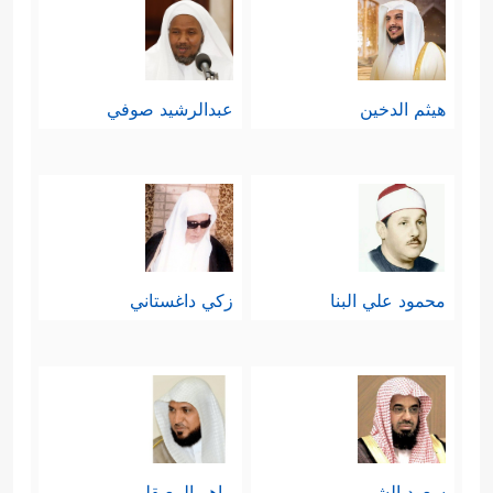
هيثم الدخين
عبدالرشيد صوفي
محمود علي البنا
زكي داغستاني
سعود الشريم
ماهر المعيقلي