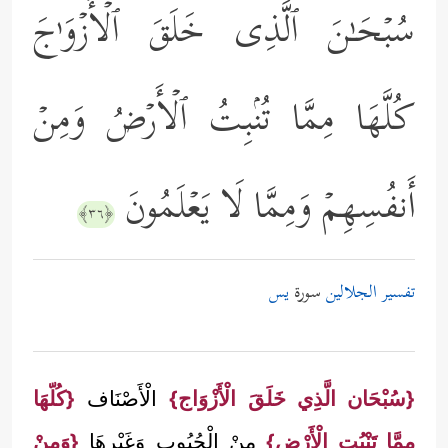
سُبۡحَـٰنَ ٱلَّذِی خَلَقَ ٱلۡأَزۡوَ ٰ⁠جَ
كُلَّهَا مِمَّا تُنۢبِتُ ٱلۡأَرۡضُ وَمِنۡ
أَنفُسِهِمۡ وَمِمَّا لَا یَعۡلَمُونَ
﴿٣٦﴾
تفسير الجلالين
سورة
يس
{سُبْحَان الَّذِي خَلَقَ الْأَزْوَاج}
الْأَصْنَاف
{كُلّهَا
مِمَّا تَنْبُت الْأَرْض}
مِنْ الْحُبُوب وَغَيْرهَا
{وَمِنْ