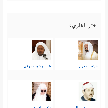
اختر القاريء
هيثم الدخين
عبدالرشيد صوفي
محمود علي البنا
زكي داغستاني