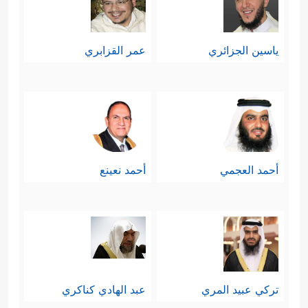
ياسين الجزائري
عمر القزابري
أحمد العجمي
أحمد نعينع
تركي عبيد المري
عبد الهادي كناكري