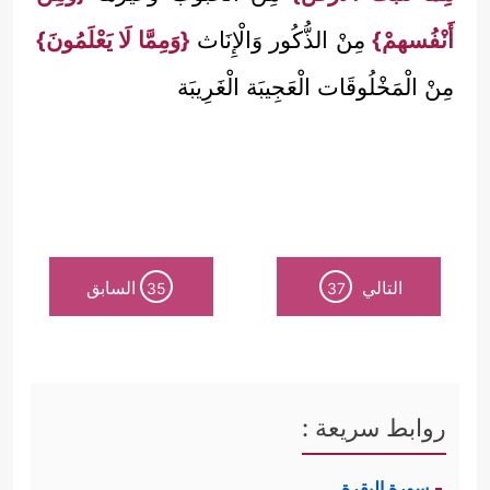
أَنْفُسهمْ}
مِنْ الذُّكُور وَالْإِنَاث
{وَمِمَّا لَا يَعْلَمُونَ}
مِنْ الْمَخْلُوقَات الْعَجِيبَة الْغَرِيبَة
التالي
السابق
35
37
روابط سريعة :
سورة البقرة