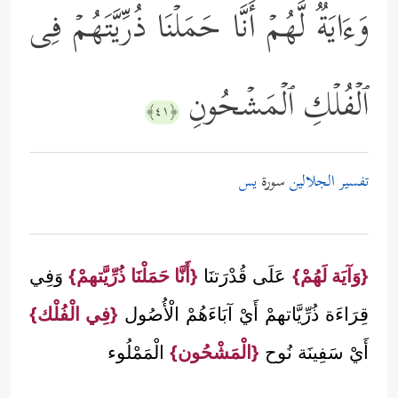
وَءَایَةࣱ لَّهُمۡ أَنَّا حَمَلۡنَا ذُرِّیَّتَهُمۡ فِی
ٱلۡفُلۡكِ ٱلۡمَشۡحُونِ
﴿٤١﴾
تفسير الجلالين
سورة
يس
{وَآيَة لَهُمْ}
عَلَى قُدْرَتنَا
{أَنَّا حَمَلْنَا ذُرِّيَّتهمْ}
وَفِي
قِرَاءَة ذُرِّيَّاتهمْ أَيْ آبَاءَهُمْ الْأُصُول
{فِي الْفُلْك}
أَيْ سَفِينَة نُوح
{الْمَشْحُون}
الْمَمْلُوء