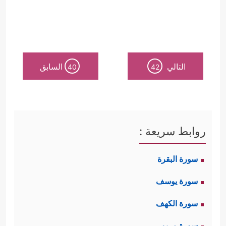
التالي
السابق
40
42
روابط سريعة :
سورة البقرة
سورة يوسف
سورة الكهف
سورة مريم