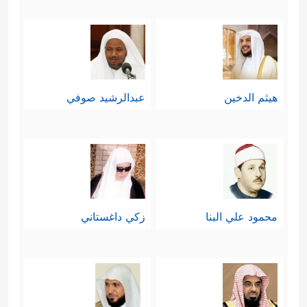
هيثم الدخين
عبدالرشيد صوفي
محمود علي البنا
زكي داغستاني