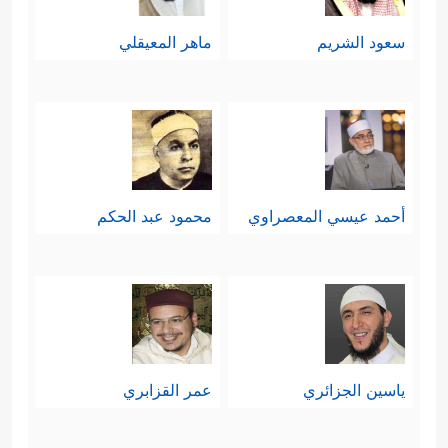
سعود الشريم
ماهر المعيقلي
أحمد عيسي المعصراوي
محمود عبد الحكم
ياسين الجزائري
عمر القزابري