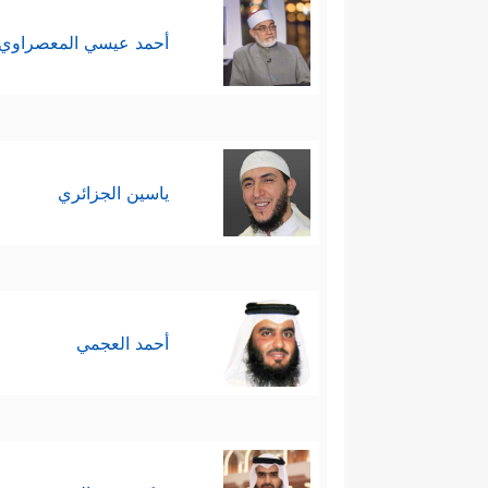
أحمد عيسي المعصراوي
ياسين الجزائري
أحمد العجمي