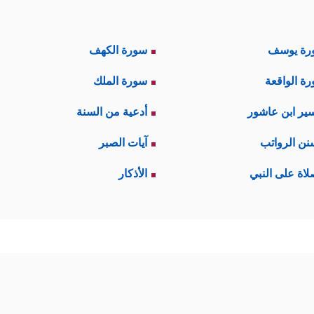
رة يوسف
سورة الكهف
ة الواقعة
سورة الملك
ير ابن عاشور
أدعية من السنة
نن الرواتب
آيات الصبر
لاة على النبي
الأذكار