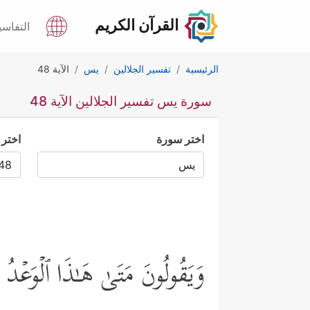
القرآن الكريم
التفاسي
الرئيسية
تفسير الجلالين
يس
الآية 48
سورة يس تفسير الجلالين الآية 48
اختر سورة
اختر 
وَیَقُولُونَ مَتَىٰ هَـٰذَا ٱلۡوَعۡد