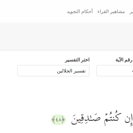
ر
مشاهير القراء
أحكام التجويد
رقم الآية
اختر التفسير
ُ إِن كُنتُمۡ صَـٰدِقِینَ
﴿٤٨﴾