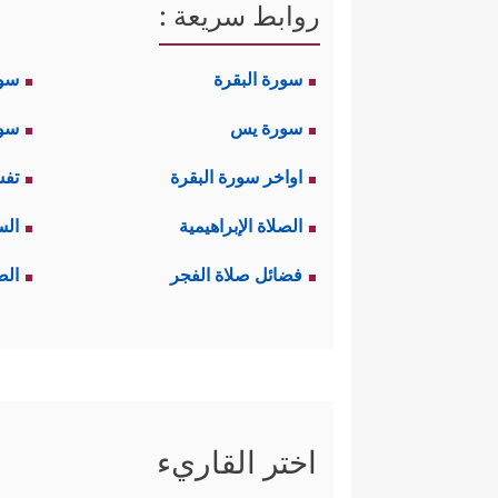
روابط سريعة :
سورة البقرة
سو
سورة يس
سور
اواخر سورة البقرة
تفس
الصلاة الإبراهيمية
الس
فضائل صلاة الفجر
الص
اختر القاريء