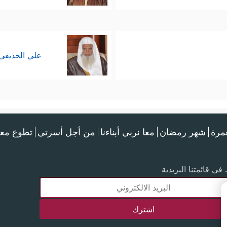
علي الحذيفي
عمرة
شهر رمضان
معا نربي أبناءنا
من أجل أسرتي
تطوع معن
في قائمتنا البريدية