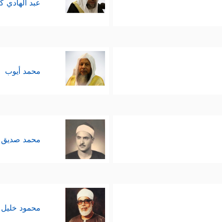
عبد الهادي ك
محمد أيوب
محمد صديق 
محمود خليل 