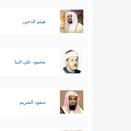
هيثم الدخين
محمود علي البنا
سعود الشريم