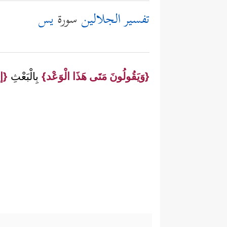
تفسير الجلالين
سورة
يس
{وَيَقُولُونَ مَتَى هَذَا الْوَعْد}
بِالْبَعْثِ
{إن