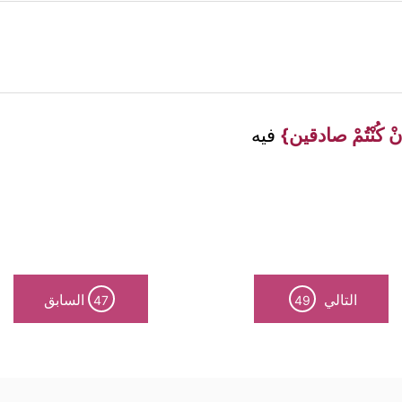
ْ كُنْتُمْ صادقين}
فيه
التالي
السابق
47
49