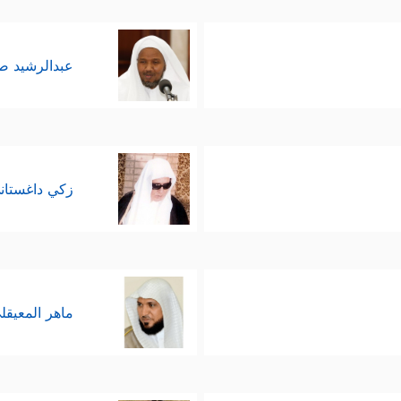
عبدالرشيد 
زكي داغستان
ماهر المعيقل