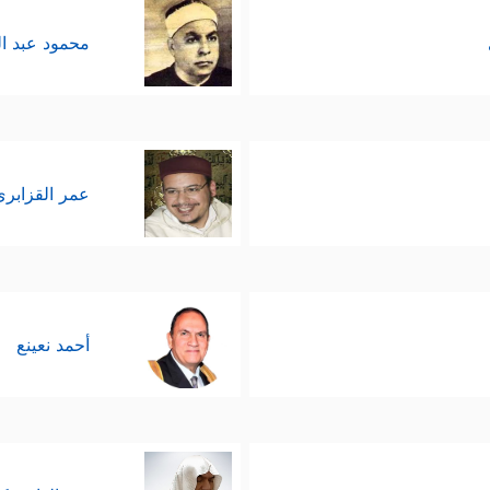
محمود عبد ا
عمر القزابري
أحمد نعينع