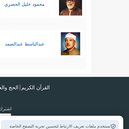
محمود خليل الحصري
عبدالباسط عبدالصمد
القرآن الكريم
الحج وال
اشترك 
نستخدم ملفات تعريف الارتباط لتحسين تجربة التصفح الخاصة