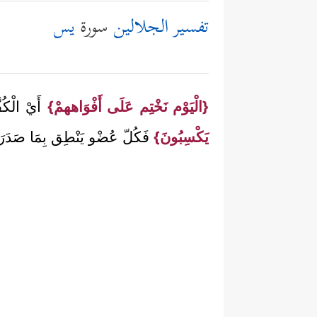
تفسير الجلالين
سورة
يس
{الْيَوْم نَخْتِم عَلَى أَفْوَاههمْ}
أَيْ الْكُفّ
يَكْسِبُونَ}
فَكُلّ عُضْو يَنْطِق بِمَا صَدَرَ م