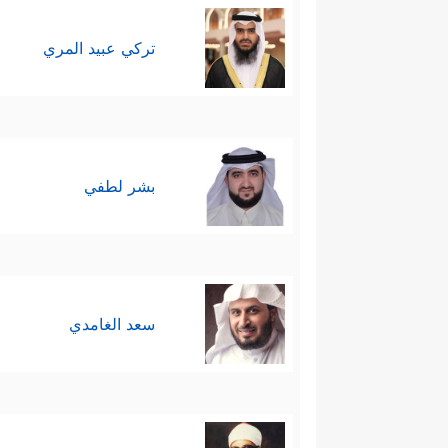
تركي عبيد المري
بشر لطفي
سعد الغامدي