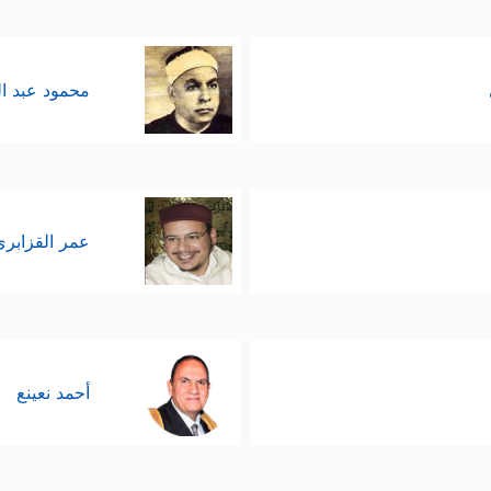
محمود عبد ا
عمر القزابري
أحمد نعينع