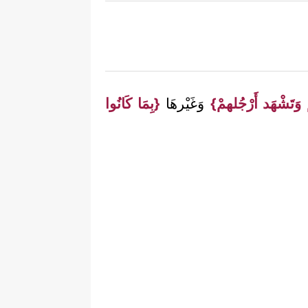
مْ وَتَشْهَد أَرْجُلهمْ}
وَغَيْرهَا
{بِمَا كَانُوا