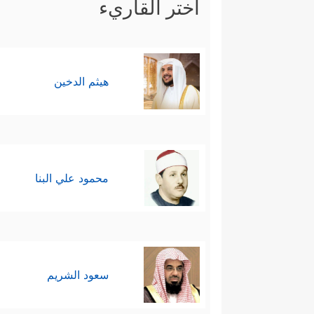
اختر القاريء
هيثم الدخين
محمود علي البنا
سعود الشريم