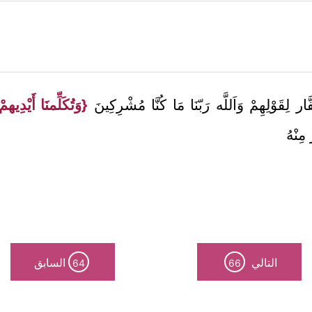
َار لِقَوْلِهِمْ وَاَللَّه رَبّنَا مَا كُنَّا مُشْرِكِينَ
{وَتُكَلِّمنَا أَيْدِيه
ِنْهُ
التالي
السابق
64
66