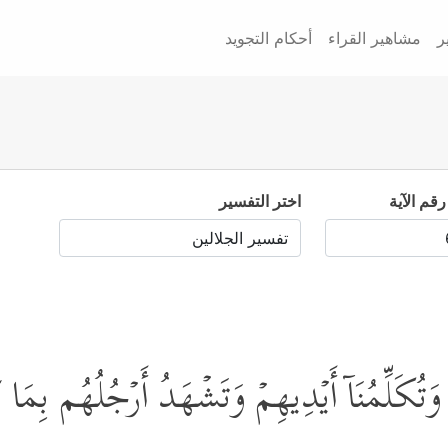
ر
مشاهير القراء
أحكام التجويد
رقم الآية
اختر التفسير
ِمۡ وَتُكَلِّمُنَاۤ أَیۡدِیهِمۡ وَتَشۡهَدُ أَرۡجُلُهُم بِم