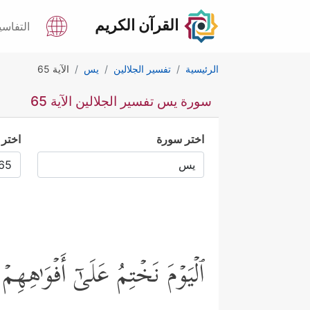
القرآن الكريم
التفاسي
الرئيسية
تفسير الجلالين
يس
الآية 65
سورة يس تفسير الجلالين الآية 65
اختر سورة
اختر 
ٱلۡیَوۡمَ نَخۡتِمُ عَلَىٰۤ أَفۡوَ ٰ⁠هِه