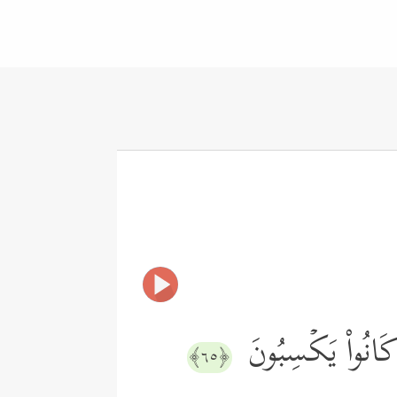
َا كَانُواْ یَكۡسِبُونَ
﴿٦٥﴾