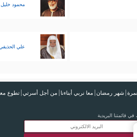
محمود خليل 
علي الحذيفي
عمرة
شهر رمضان
معا نربي أبناءنا
من أجل أسرتي
تطوع معن
في قائمتنا البريدية