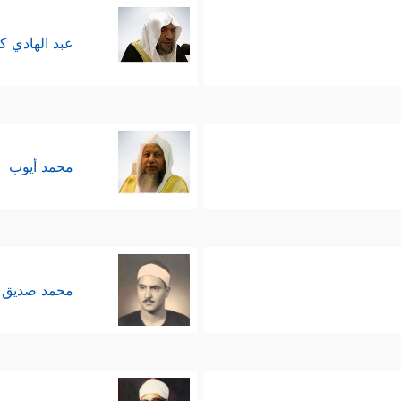
عبد الهادي ك
محمد أيوب
محمد صديق 