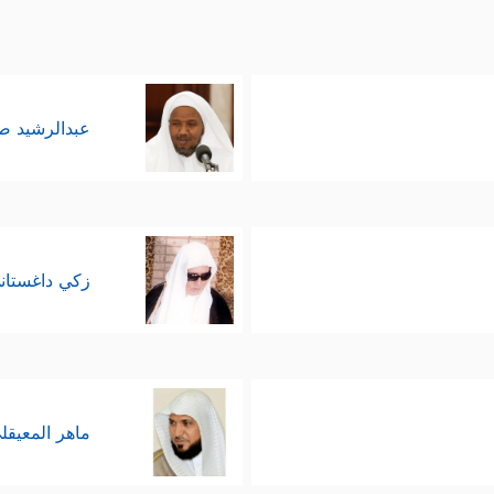
عبدالرشيد 
زكي داغستان
ماهر المعيقل