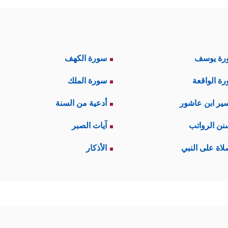
رة يوسف
سورة الكهف
ة الواقعة
سورة الملك
ير ابن عاشور
أدعية من السنة
نن الرواتب
آيات الصبر
لاة على النبي
الأذكار