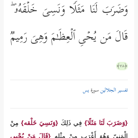
وَضَرَبَ لَنَا مَثَلࣰا وَنَسِیَ خَلۡقَهُۥ ۖ
قَالَ مَن یُحۡیِ ٱلۡعِظَـٰمَ وَهِیَ رَمِیمࣱ
﴿٧٨﴾
تفسير الجلالين
سورة
يس
{وَضَرَبَ لَنَا مَثَلًا}
فِي ذَلِكَ
{وَنَسِيَ خَلْقه}
مِنْ
الْمَنِيّ وَهُوَ أَغْرَب مِنْ مِثْله
{قَالَ مَنْ يُحْيِي