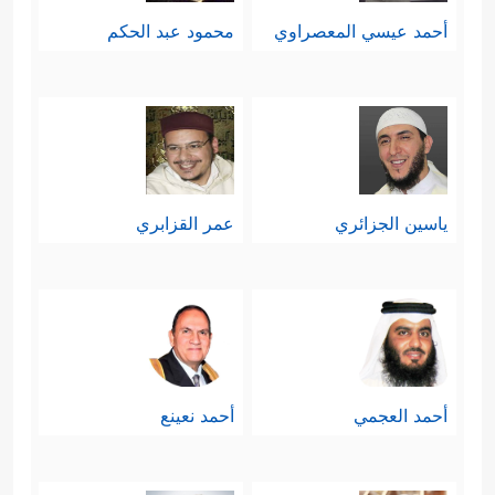
أحمد عيسي المعصراوي
محمود عبد الحكم
ياسين الجزائري
عمر القزابري
أحمد العجمي
أحمد نعينع