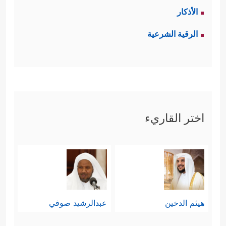
الأذكار
الرقية الشرعية
اختر القاريء
هيثم الدخين
عبدالرشيد صوفي