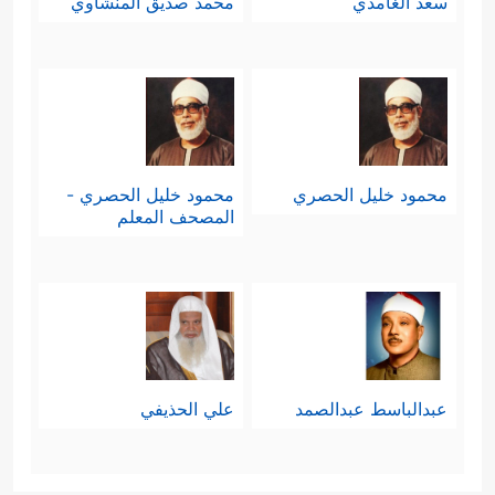
سعد الغامدي
محمد صديق المنشاوي
محمود خليل الحصري
محمود خليل الحصري -
المصحف المعلم
عبدالباسط عبدالصمد
علي الحذيفي