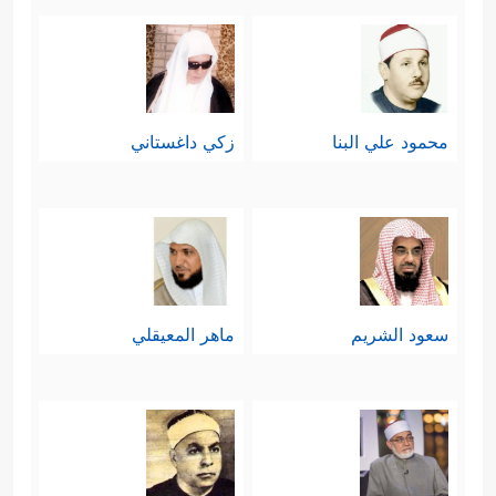
محمود علي البنا
زكي داغستاني
سعود الشريم
ماهر المعيقلي