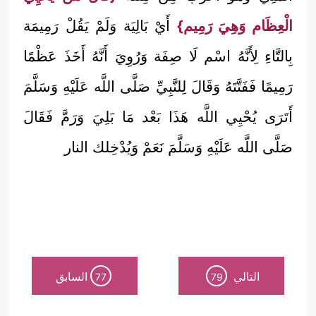
الْعِظَام وَهِيَ رَمِيم}
أَيْ بَالِيَة وَلَمْ يَقُلْ رَمِيمَة
بِالتَّاءِ لِأَنَّهُ اسْم لَا صِفَة وَرُوِيَ أَنَّهُ أَخَذَ عَظْمًا
رَمِيمًا فَفَتَّتَهُ وَقَالَ لِلنَّبِيِّ صَلَّى اللَّه عَلَيْهِ وَسَلَّمَ
أَتَرَى يُحْيِي اللَّه هَذَا بَعْد مَا بَلِيَ وَرَمَّ فَقَالَ
صَلَّى اللَّه عَلَيْهِ وَسَلَّمَ نَعَمْ وَيُدْخِلك النار
التالي
السابق
77
79