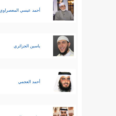
أحمد عيسي المعصراوي
ياسين الجزائري
أحمد العجمي