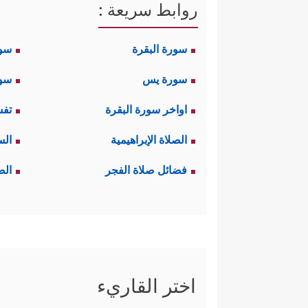
روابط سريعة :
سورة البقرة
سو
سورة يس
سور
اواخر سورة البقرة
تفس
الصلاة الإبراهيمية
الس
فضائل صلاة الفجر
الص
اختر القاريء