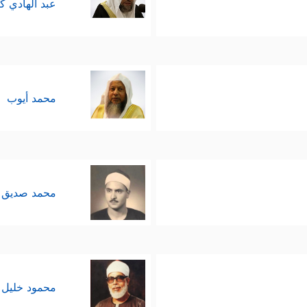
عبد الهادي ك
محمد أيوب
محمد صديق 
محمود خليل 