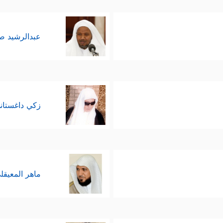
عبدالرشيد 
زكي داغستان
ماهر المعيقل