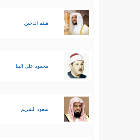
هيثم الدخين
محمود علي البنا
سعود الشريم