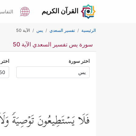
القرآن الكريم
التفاسي
الرئيسية
تفسير السعدي
يس
الآية 50
سورة يس تفسير السعدي الآية 50
اختر سورة
اختر 
فَلَا یَسۡتَطِیعُونَ تَوۡصِیَةࣰ وَلَاۤ