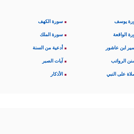
رة يوسف
سورة الكهف
ة الواقعة
سورة الملك
ير ابن عاشور
أدعية من السنة
نن الرواتب
آيات الصبر
لاة على النبي
الأذكار