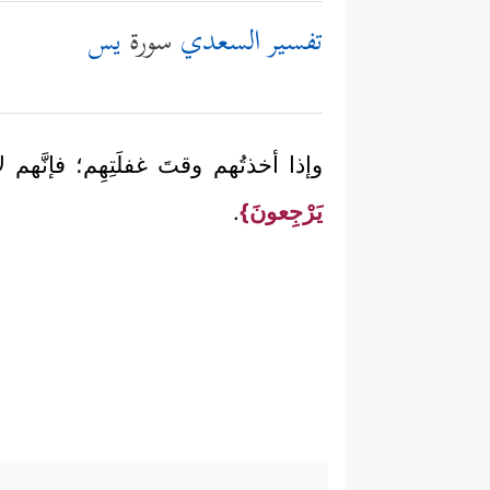
تفسير السعدي
سورة
يس
وإذا أخذتُهم وقتَ غفلَتِهِم؛ فإنَّهم 
يَرْجِعونَ}
.