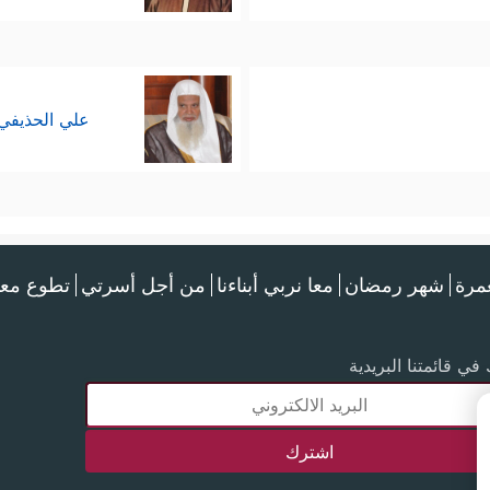
علي الحذيفي
عمرة
شهر رمضان
معا نربي أبناءنا
من أجل أسرتي
تطوع معن
في قائمتنا البريدية