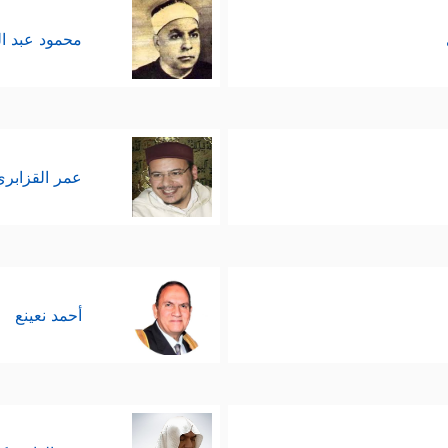
محمود عبد ا
عمر القزابري
أحمد نعينع