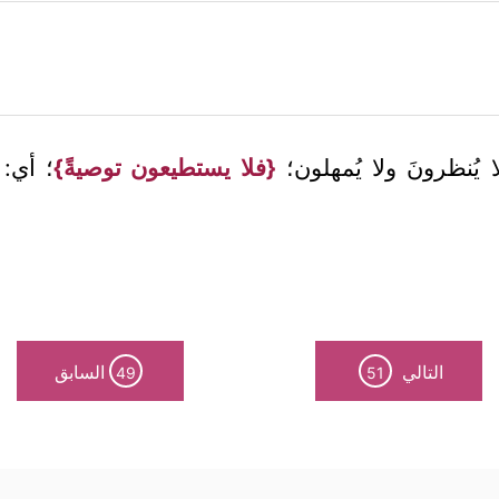
لا يُنظرونَ ولا يُمهلون؛
{فلا يستطيعون توصيةً}
؛ أي: 
التالي
السابق
49
51