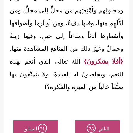
ومحامِلِهم وأمْتِعَتِهم من محلٍّ إلى محلٍّ، ومن
أكْلِهِم منها، وفيها دفءٌ، ومن أوبارِها وأصوافها
وأشعارِها أثاثاً ومتاعاً إلى حينٍ، وفيها زينةٌ
وجمالٌ وغيرُ ذلك من المنافع المشاهدة منها.
{أفلا يشكرونَ}
اللهَ تعالى الذي أنعم بهذه
النعم، ويخلِصونَ له العبادةَ، ولا يتمتَّعون بها
تمتُّعاً خالياً من العبرة والفكرة؟!
التالي
السابق
71
73