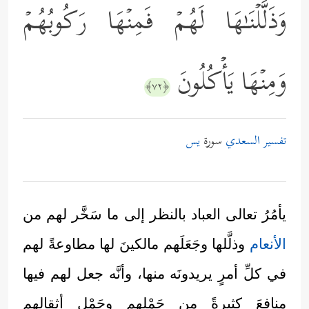
وَذَلَّلۡنَـٰهَا لَهُمۡ فَمِنۡهَا رَكُوبُهُمۡ
وَمِنۡهَا یَأۡكُلُونَ
﴿٧٢﴾
تفسير السعدي
سورة
يس
يأمُرُ تعالى العباد بالنظر إلى ما سَخَّر لهم من
الأنعام
وذلَّلها وجَعَلَهم مالكينَ لها مطاوعةً لهم
في كلِّ أمرٍ يريدونَه منها، وأنَّه جعل لهم فيها
منافعَ كثيرةً من حَمْلِهم وحَمْل أثقالِهِم