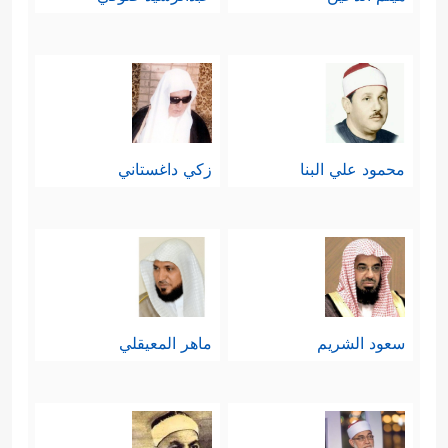
محمود علي البنا
زكي داغستاني
سعود الشريم
ماهر المعيقلي