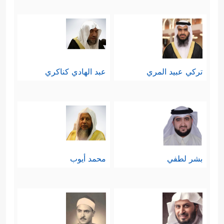
تركي عبيد المري
عبد الهادي كناكري
بشر لطفي
محمد أيوب