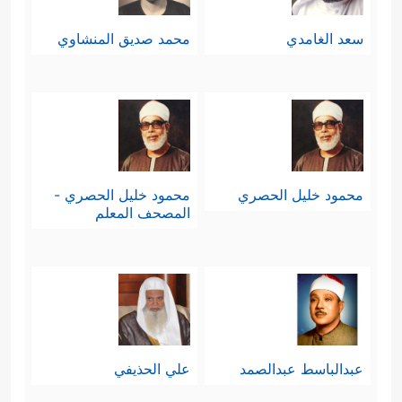
سعد الغامدي
محمد صديق المنشاوي
محمود خليل الحصري
محمود خليل الحصري -
المصحف المعلم
عبدالباسط عبدالصمد
علي الحذيفي