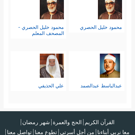
محمود خليل الحصري
محمود خليل الحصري -
المصحف المعلم
عبدالباسط عبدالصمد
علي الحذيفي
القرآن الكريم
الحج والعمرة
شهر رمضان
معا نربي أبناءنا
من أجل أسرتي
تطوع معنا
تواصل معنا