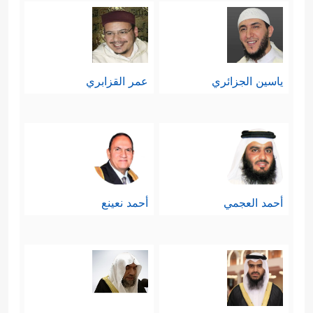
ياسين الجزائري
عمر القزابري
أحمد العجمي
أحمد نعينع