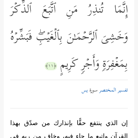
إِنَّمَا تُنذِرُ مَنِ ٱتَّبَعَ ٱلذِّكۡرَ
وَخَشِیَ ٱلرَّحۡمَـٰنَ بِٱلۡغَیۡبِۖ فَبَشِّرۡهُ
بِمَغۡفِرَةࣲ وَأَجۡرࣲ كَرِیمٍ
﴿١١﴾
تفسير المختصر
سورة
يس
إن الذي ينتفع حقًّا بإنذارك من صدّق بهذا
القرآن واتبع ما جاء فيه، وخاف من ربه في