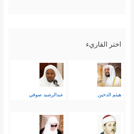
اختر القاريء
هيثم الدخين
عبدالرشيد صوفي