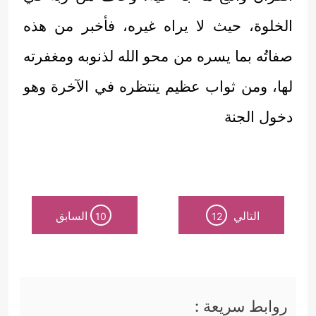
الخلوة، حيث لا يراه غيره، فأخبر من هذه
صفاتُه بما يسره من محو الله لذنوبه ومغفرته
لها، ومن ثواب عظيم ينتظره في الآخرة وهو
دخول الجنة
التالي
السابق
10
12
روابط سريعة :