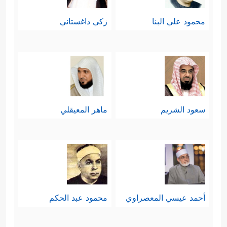
محمود علي البنا
زكي داغستاني
سعود الشريم
ماهر المعيقلي
أحمد عيسي المعصراوي
محمود عبد الحكم