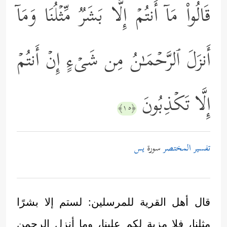
قَالُواْ مَاۤ أَنتُمۡ إِلَّا بَشَرࣱ مِّثۡلُنَا وَمَاۤ
أَنزَلَ ٱلرَّحۡمَـٰنُ مِن شَیۡءٍ إِنۡ أَنتُمۡ
إِلَّا تَكۡذِبُونَ
﴿١٥﴾
تفسير المختصر
سورة
يس
قال أهل القرية للمرسلين: لستم إلا بشرًا
مثلنا، فلا مزية لكم علينا، وما أنزل الرحمن