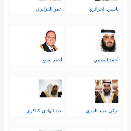
ياسين الجزائري
عمر القزابري
أحمد العجمي
أحمد نعينع
تركي عبيد المري
عبد الهادي كناكري