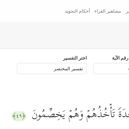
ر
مشاهير القراء
أحكام التجويد
رقم الآية
اختر التفسير
⁠حِدَةࣰ تَأۡخُذُهُمۡ وَهُمۡ یَخِصِّمُونَ
﴿٤٩﴾