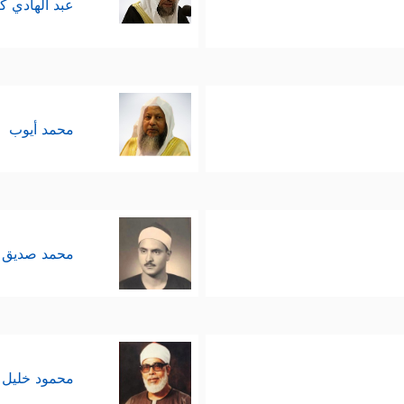
عبد الهادي ك
محمد أيوب
محمد صديق 
محمود خليل 