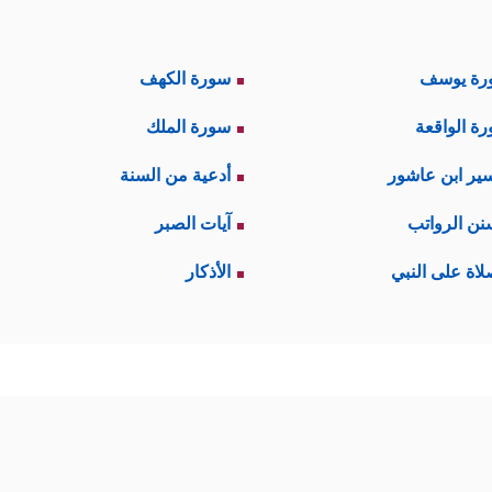
رة يوسف
سورة الكهف
ة الواقعة
سورة الملك
ير ابن عاشور
أدعية من السنة
نن الرواتب
آيات الصبر
لاة على النبي
الأذكار