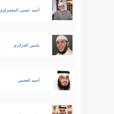
أحمد عيسي المعصراوي
ياسين الجزائري
أحمد العجمي