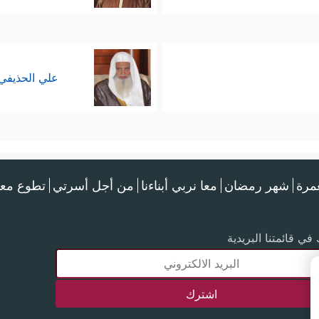
علي الحذيفي
عمرة
شهر رمضان
معا نربي أبناءنا
من أجل أسرتي
تطوع معن
في قائمتنا البريدية