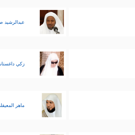
عبدالرشيد 
زكي داغستان
ماهر المعيقل