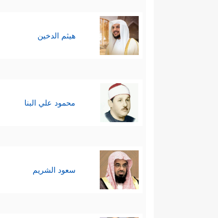
هيثم الدخين
محمود علي البنا
سعود الشريم