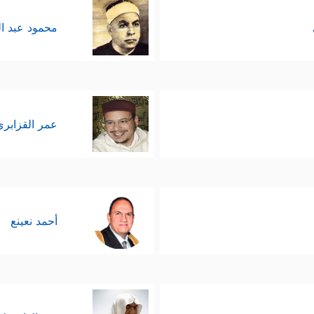
محمود عبد ا
عمر القزابري
أحمد نعينع