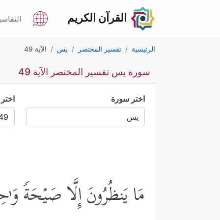
القرآن الكريم
التفاسي
الرئيسية
تفسير المختصر
يس
الآية 49
سورة يس تفسير المختصر الآية 49
اختر سورة
اختر 
مَا یَنظُرُونَ إِلَّا صَیۡحَةࣰ وَ ٰ