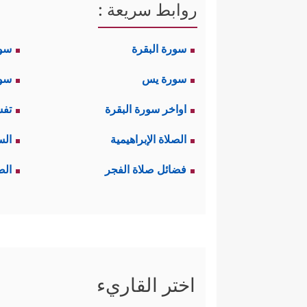
روابط سريعة :
سورة البقرة
سو
سورة يس
سور
اواخر سورة البقرة
تفس
الصلاة الإبراهيمية
الس
فضائل صلاة الفجر
الص
اختر القاريء