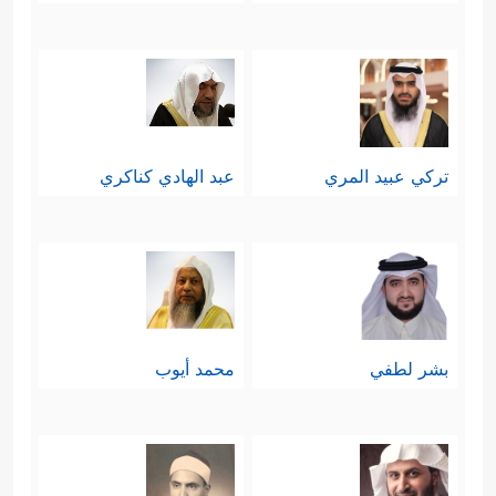
تركي عبيد المري
عبد الهادي كناكري
بشر لطفي
محمد أيوب