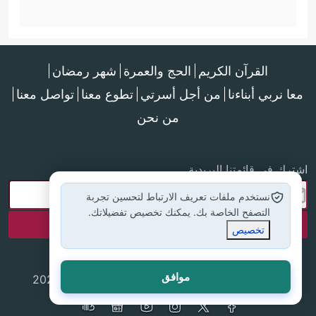
القرآن الكريم
الحج والعمرة
شهر رمضان
معا نربي أبناءنا
من أجل أسرتي
تطوع معنا
تواصل معنا
من نحن
اشترك في قائمتنا البريدية
نستخدم ملفات تعريف الارتباط لتحسين تجربة
التصفح الخاصة بك. يمكنك تخصيص تفضيلاتك.
تخصيص
موافق
جميع الحقوق محفوظة لموقع إسلام أون لاين © 2025