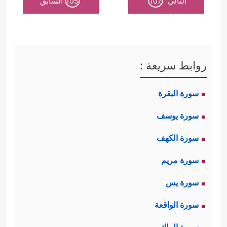
التالي
السابق
105
107
روابط سريعة :
سورة البقرة
سورة يوسف
سورة الكهف
سورة مريم
سورة يس
سورة الواقعة