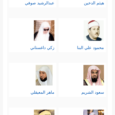
هيثم الدخين
عبدالرشيد صوفي
محمود علي البنا
زكي داغستاني
سعود الشريم
ماهر المعيقلي