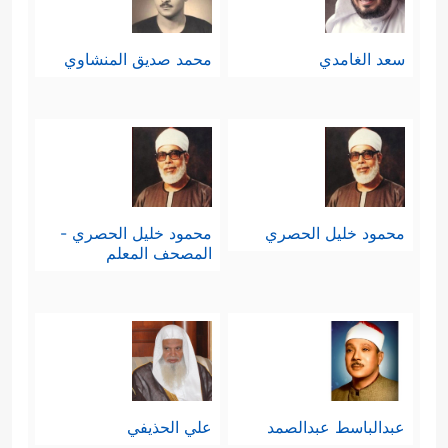
سعد الغامدي
محمد صديق المنشاوي
محمود خليل الحصري
محمود خليل الحصري -
المصحف المعلم
عبدالباسط عبدالصمد
علي الحذيفي