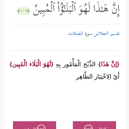
إِنَّ هَـٰذَا لَهُوَ ٱلۡبَلَـٰۤؤُاْ ٱلۡمُبِینُ
﴿١٠٦﴾
تفسير الجلالين
سورة
الصافات
{إنَّ هَذَا}
الذَّبْح الْمَأْمُور بِهِ
{لَهُوَ الْبَلَاء الْمُبِين}
أَيْ الِاخْتِبَار الظَّاهِر