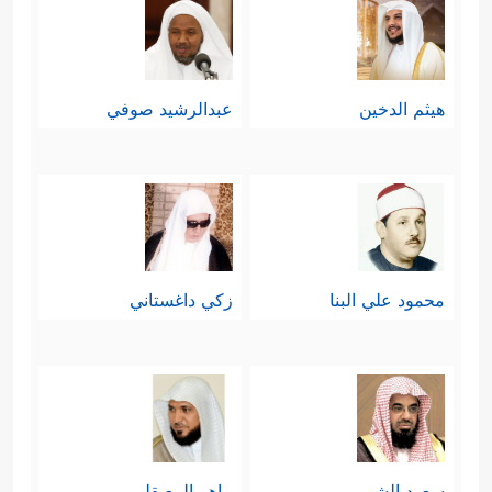
هيثم الدخين
عبدالرشيد صوفي
محمود علي البنا
زكي داغستاني
سعود الشريم
ماهر المعيقلي