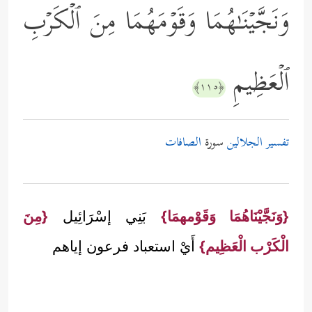
وَنَجَّیۡنَـٰهُمَا وَقَوۡمَهُمَا مِنَ ٱلۡكَرۡبِ
ٱلۡعَظِیمِ
﴿١١٥﴾
تفسير الجلالين
سورة
الصافات
{وَنَجَّيْنَاهُمَا وَقَوْمهمَا}
بَنِي إسْرَائِيل
{مِنَ
الْكَرْب الْعَظِيم}
أَيْ استعباد فرعون إياهم