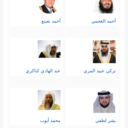
أحمد العجمي
أحمد نعينع
تركي عبيد المري
عبد الهادي كناكري
بشر لطفي
محمد أيوب