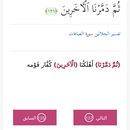
ثُمَّ دَمَّرۡنَا ٱلۡـَٔاخَرِینَ
﴿١٣٦﴾
تفسير الجلالين
سورة
الصافات
{ثُمَّ دَمَّرْنَا}
أَهْلَكْنَا
{الْآخَرِينَ}
كُفَّار قَوْمه
التالي
السابق
135
137