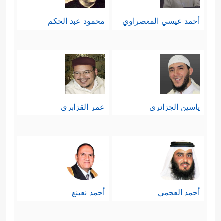
أحمد عيسي المعصراوي
محمود عبد الحكم
ياسين الجزائري
عمر القزابري
أحمد العجمي
أحمد نعينع