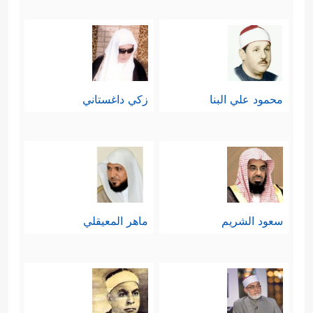
محمود علي البنا
زكي داغستاني
سعود الشريم
ماهر المعيقلي