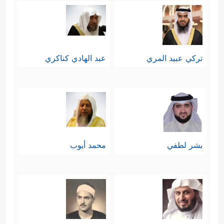
تركي عبيد المري
عبد الهادي كناكري
بشر لطفي
محمد أيوب