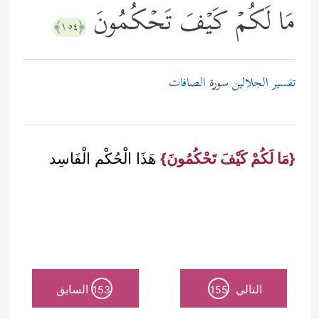
مَا لَكُمۡ كَیۡفَ تَحۡكُمُونَ
﴿١٥٤﴾
تفسير الجلالين
سورة
الصافات
{مَا لَكُمْ كَيْفَ تَحْكُمُونَ}
هَذَا الْحُكْم الْفَاسِد
التالي
السابق
153
155