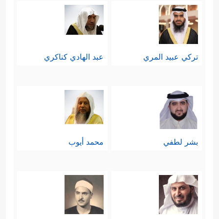
تركي عبيد المري
عبد الهادي كناكري
بشر لطفي
محمد أيوب