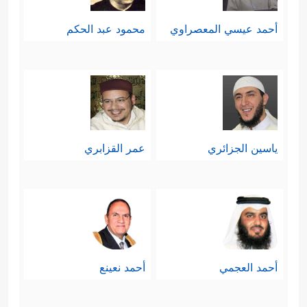
أحمد عيسي المعصراوي
محمود عبد الحكم
ياسين الجزائري
عمر القزابري
أحمد العجمي
أحمد نعينع