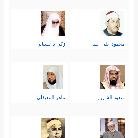
محمود علي البنا
زكي داغستاني
سعود الشريم
ماهر المعيقلي