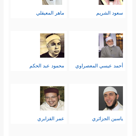
سعود الشريم
ماهر المعيقلي
أحمد عيسي المعصراوي
محمود عبد الحكم
ياسين الجزائري
عمر القزابري