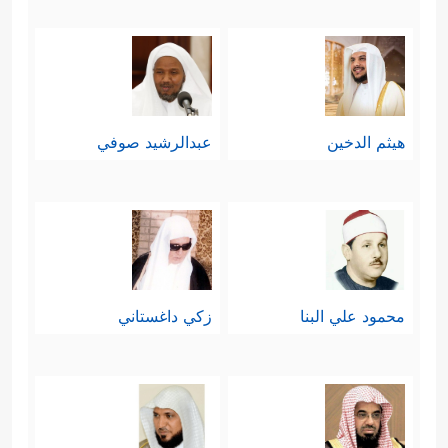
هيثم الدخين
عبدالرشيد صوفي
محمود علي البنا
زكي داغستاني