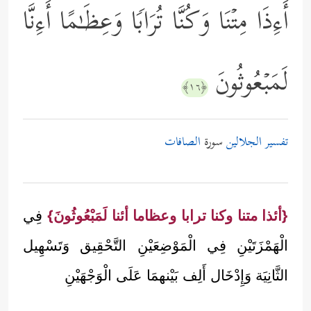
أَءِذَا مِتۡنَا وَكُنَّا تُرَابࣰا وَعِظَـٰمًا أَءِنَّا
لَمَبۡعُوثُونَ
﴿١٦﴾
تفسير الجلالين
سورة
الصافات
{أئذا متنا وكنا ترابا وعظاما أئنا لَمَبْعُوثُونَ}
فِي
الْهَمْزَتَيْنِ فِي الْمَوْضِعَيْنِ التَّحْقِيق وَتَسْهِيل
الثَّانِيَة وَإِدْخَال أَلِف بَيْنهمَا عَلَى الْوَجْهَيْنِ