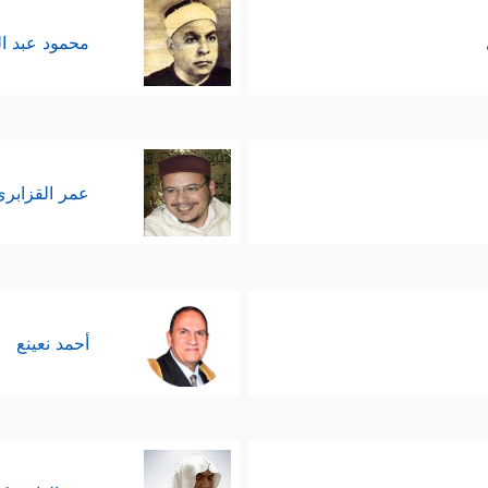
محمود عبد ا
عمر القزابري
أحمد نعينع