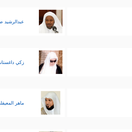
عبدالرشيد 
زكي داغستان
ماهر المعيقل