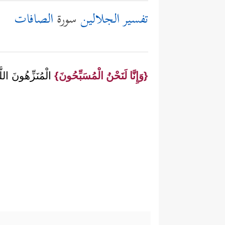
تفسير الجلالين
سورة
الصافات
{وَإِنَّا لَنَحْنُ الْمُسَبِّحُونَ}
الْمُنَزِّهُونَ اللّ