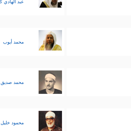
عبد الهادي ك
محمد أيوب
محمد صديق 
محمود خليل 