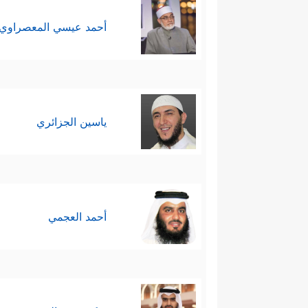
أحمد عيسي المعصراوي
ياسين الجزائري
أحمد العجمي