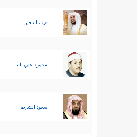
هيثم الدخين
محمود علي البنا
سعود الشريم