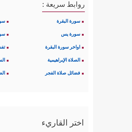
روابط سريعة :
سورة البقرة
سو
سورة يس
سور
اواخر سورة البقرة
تفس
الصلاة الإبراهيمية
الس
فضائل صلاة الفجر
الص
اختر القاريء