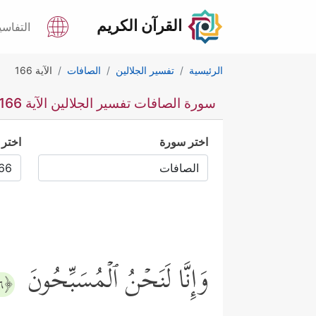
القرآن الكريم
التفاسي
الرئيسية
تفسير الجلالين
الصافات
الآية 166
سورة الصافات تفسير الجلالين الآية 166
اختر سورة
اختر 
وَإِنَّا لَنَحۡنُ ٱلۡمُسَبِّحُونَ
﴿١٦٦﴾