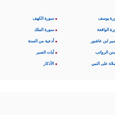
رة يوسف
سورة الكهف
ة الواقعة
سورة الملك
ير ابن عاشور
أدعية من السنة
نن الرواتب
آيات الصبر
لاة على النبي
الأذكار