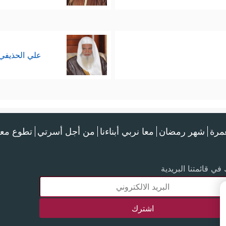
علي الحذيفي
عمرة
شهر رمضان
معا نربي أبناءنا
من أجل أسرتي
تطوع معن
في قائمتنا البريدية