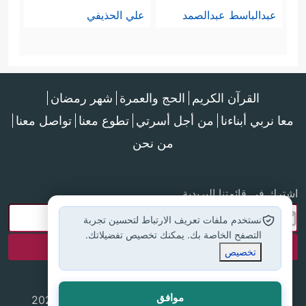
عبدالباسط عبدالصمد
علي الحذيفي
القرآن الكريم
الحج والعمرة
شهر رمضان
معا نربي أبناءنا
من أجل أسرتي
تطوع معنا
تواصل معنا
من نحن
اشترك في قائمتنا البريدية
نستخدم ملفات تعريف الارتباط لتحسين تجربة
التصفح الخاصة بك. يمكنك تخصيص تفضيلاتك.
تخصيص
موافق
جميع الحقوق محفوظة لموقع إسلام أون لاين © 2025