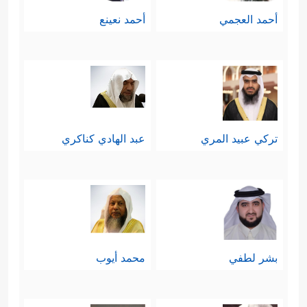
أحمد العجمي
أحمد نعينع
تركي عبيد المري
عبد الهادي كناكري
بشر لطفي
محمد أيوب