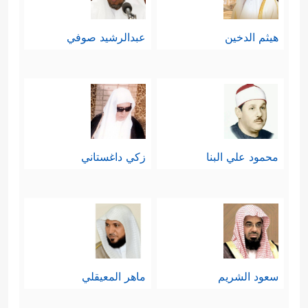
هيثم الدخين
عبدالرشيد صوفي
محمود علي البنا
زكي داغستاني
سعود الشريم
ماهر المعيقلي