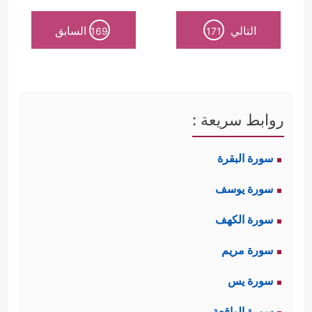
التالي
السابق
169
171
روابط سريعة :
سورة البقرة
سورة يوسف
سورة الكهف
سورة مريم
سورة يس
سورة الواقعة