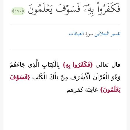
فَكَفَرُواْ بِهِۦۖ فَسَوۡفَ یَعۡلَمُونَ
﴿١٧٠﴾
تفسير الجلالين
سورة
الصافات
قال تعالى
{فَكَفَرُوا بِهِ}
بِالْكِتَابِ الَّذِي جَاءَهُمْ
وَهُوَ الْقُرْآن الْأَشْرَف مِنْ تِلْكَ الْكُتُب
{فَسَوْفَ
يَعْلَمُونَ}
عَاقِبَة كفرهم