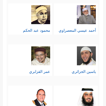
أحمد عيسي المعصراوي
محمود عبد الحكم
ياسين الجزائري
عمر القزابري