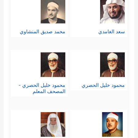
سعد الغامدي
محمد صديق المنشاوي
محمود خليل الحصري
محمود خليل الحصري -
المصحف المعلم