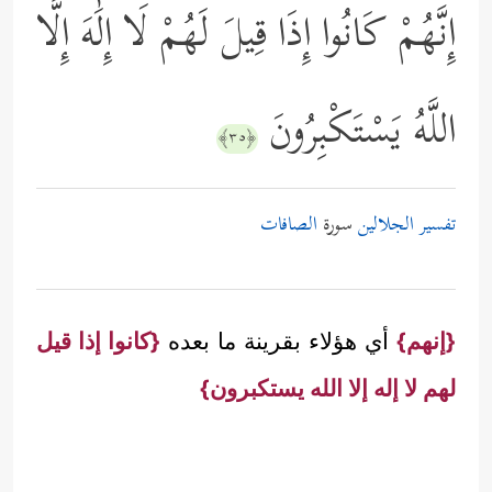
إِنَّهُمْ كَانُوا إِذَا قِيلَ لَهُمْ لَا إِلَٰهَ إِلَّا
اللَّهُ يَسْتَكْبِرُونَ
﴿٣٥﴾
تفسير الجلالين
سورة
الصافات
{إنهم}
أي هؤلاء بقرينة ما بعده
{كانوا إذا قيل
لهم لا إله إلا الله يستكبرون}