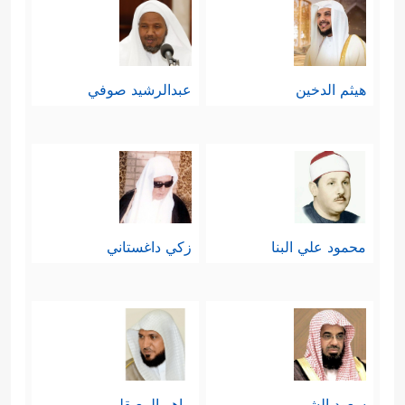
هيثم الدخين
عبدالرشيد صوفي
محمود علي البنا
زكي داغستاني
سعود الشريم
ماهر المعيقلي