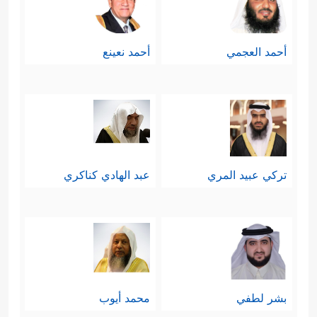
أحمد العجمي
أحمد نعينع
تركي عبيد المري
عبد الهادي كناكري
بشر لطفي
محمد أيوب