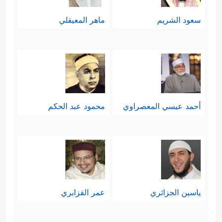
سعود الشريم
ماهر المعيقلي
أحمد عيسي المعصراوي
محمود عبد الحكم
ياسين الجزائري
عمر القزابري