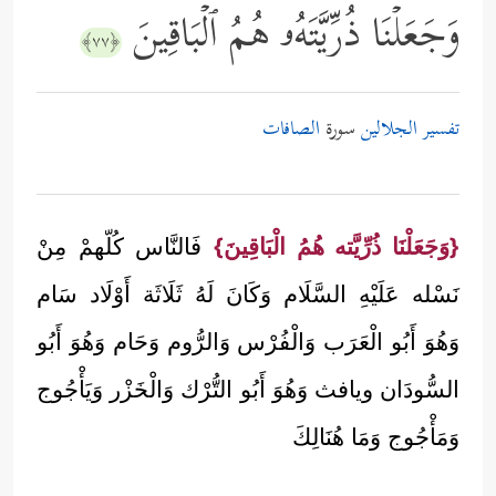
وَجَعَلۡنَا ذُرِّیَّتَهُۥ هُمُ ٱلۡبَاقِینَ
﴿٧٧﴾
تفسير الجلالين
سورة
الصافات
{وَجَعَلْنَا ذُرِّيَّته هُمُ الْبَاقِينَ}
فَالنَّاس كُلّهمْ مِنْ
نَسْله عَلَيْهِ السَّلَام وَكَانَ لَهُ ثَلَاثَة أَوْلَاد سَام
وَهُوَ أَبُو الْعَرَب وَالْفُرْس وَالرُّوم وَحَام وَهُوَ أَبُو
السُّودَان ويافث وَهُوَ أَبُو التُّرْك وَالْخَزْر وَيَأْجُوج
وَمَأْجُوج وَمَا هُنَالِكَ