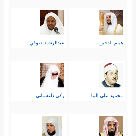
هيثم الدخين
عبدالرشيد صوفي
محمود علي البنا
زكي داغستاني