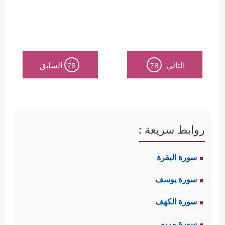
التالي
السابق
76
78
روابط سريعة :
سورة البقرة
سورة يوسف
سورة الكهف
سورة مريم