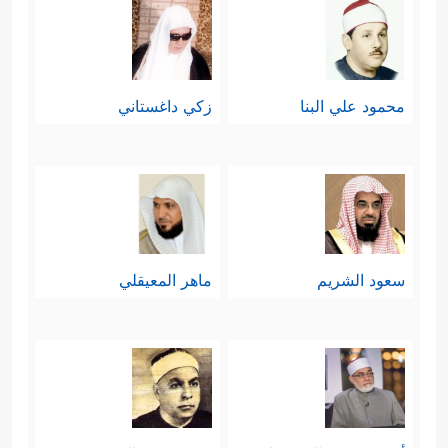
محمود علي البنا
زكي داغستاني
سعود الشريم
ماهر المعيقلي