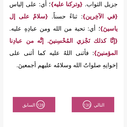
جزيل الثواب.
{وتركنا عليه}
؛ أي: على إلياس
{في الآخِرين}
: ثناءً حسناً.
{سلامٌ على إل
ياسينَ}
؛ أي: تحية من الله ومن عبادِهِ عليه.
{إنَّا كذلك نَجْزي المُحْسِنينَ. إنَّه من عبادِنا
المؤمنينَ}
: فأثنى اللهُ عليه كما أثنى على
إخوانِهِ صلواتُ الله وسلامُه عليهم أجمعينَ.
التالي
السابق
128
130