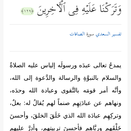
وَتَرَكۡنَا عَلَیۡهِ فِی ٱلۡـَٔاخِرِینَ
﴿١٢٩﴾
تفسير السعدي
سورة
الصافات
يمدحُ تعالى عبدَه ورسولَه إلياس عليه الصلاةُ
والسلام بالنبوَّةِ والرسالة والدَّعوة إلى الله،
وأنَّه أمر قومَه بالتَّقوى وعبادة الله وحدَه،
ونهاهم عن عبادَتِهِم صنماً لهم يُقالُ له: بعلٌ،
وتركِهِم عبادَة الله الذي خَلَقَ الخلقَ، وأحسنَ
خَلْقَهم وربَّاهم فأحسنَ تربِيتهم، وأدرَّ عليهم