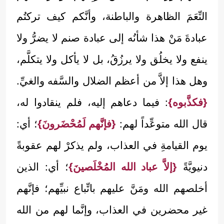
النِّعَمَ الظاهرة والباطنة، وأنَّكم كيف تركتُم
عبادةَ مَنْ هذا شأنُه إلى عبادة صنم لا يضرُّ ولا
ينفع ولا يخلُق ولا يرزُقُ، بل لا يأكل ولا يتكلَّم،
وهل هذا إلاَّ من أعظم الضلال والسَّفه والغيِّ.
{فكذَّبوه}
: فيما دعاهم إليه، فلم ينقادوا له،
قال الله متوعِّداً لهم:
{فإنَّهم لَمُحْضَرونَ}
؛ أي:
يوم القيامةِ في العذاب، ولم يذكرْ لهم عقوبةً
دنيويَّةً
{إلاَّ عباد الله المُخْلَصينَ}
؛ أي: الذين
أخلصهم الله ومَنَّ عليهم باتِّباع نبيِّهم؛ فإنَّهم
غير محضرين في العذاب، وإنَّما لهم من الله