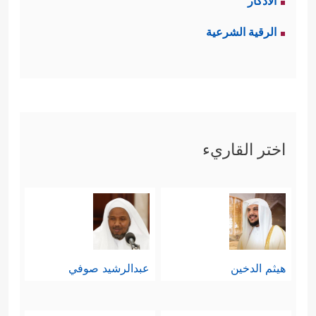
الأذكار
الرقية الشرعية
اختر القاريء
هيثم الدخين
عبدالرشيد صوفي