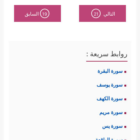
التالي
السابق
19
21
روابط سريعة :
سورة البقرة
سورة يوسف
سورة الكهف
سورة مريم
سورة يس
سورة الواقعة