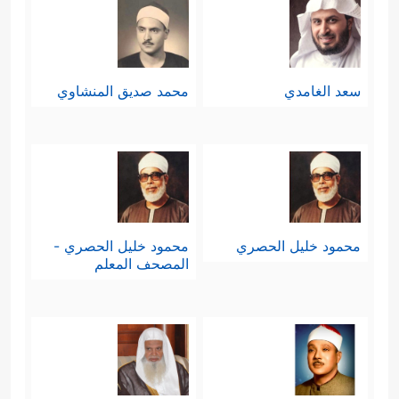
سعد الغامدي
محمد صديق المنشاوي
محمود خليل الحصري
محمود خليل الحصري -
المصحف المعلم