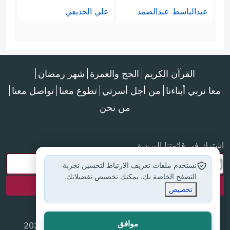
عبدالباسط عبدالصمد
علي الحذيفي
القرآن الكريم
الحج والعمرة
شهر رمضان
معا نربي أبناءنا
من أجل أسرتي
تطوع معنا
تواصل معنا
من نحن
اشترك في قائمتنا البريدية
نستخدم ملفات تعريف الارتباط لتحسين تجربة
التصفح الخاصة بك. يمكنك تخصيص تفضيلاتك.
تخصيص
موافق
جميع الحقوق محفوظة لموقع إسلام أون لاين © 2025