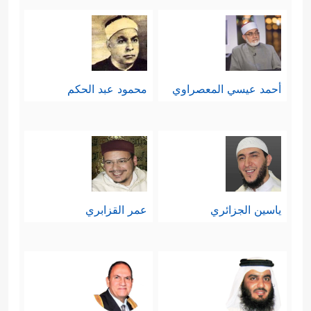
أحمد عيسي المعصراوي
محمود عبد الحكم
ياسين الجزائري
عمر القزابري