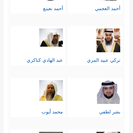
أحمد العجمي
أحمد نعينع
تركي عبيد المري
عبد الهادي كناكري
بشر لطفي
محمد أيوب