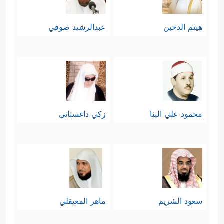
هيثم الدخين
عبدالرشيد صوفي
محمود علي البنا
زكي داغستاني
سعود الشريم
ماهر المعيقلي