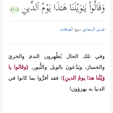
وَقَالُواْ یَـٰوَیۡلَنَا هَـٰذَا یَوۡمُ ٱلدِّینِ
﴿٢٠﴾
تفسير السعدي
سورة
الصافات
وفي تلك الحال يُظْهِرون الندمَ والخزيَ
والخسارَ، ويَدْعونَ بالويل والثُّبور،
{وقالوا يا
وَيْلَنا هذا يومُ الدينِ}
؛ فقد أقرُّوا بما كانوا في
الدنيا به يهزؤون!