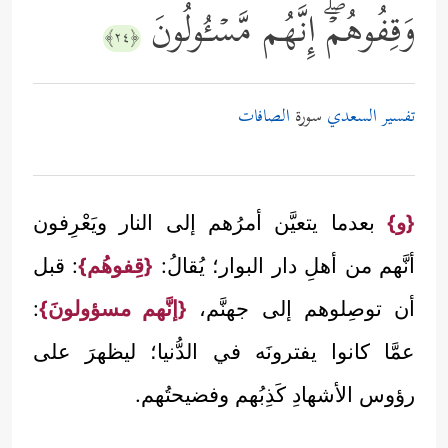
وَقِفُوهُمۡۖ إِنَّهُم مَّسۡـُٔولُونَ
﴿٢٤﴾
تفسير السعدي
سورة
الصافات
{و}
بعدما يتعيَّن أمرُهم إلى النار ويَعْرِفون
أنَّهم من أهلِ دار البوار؛ يُقالُ:
{قِفوهُم}
: قبل
أن توصِلوهم إلى جهنَّم،
{إنَّهم مسؤولونَ}
:
عمَّا كانوا يفترونَه في الدُّنيا؛ ليظهرَ على
رؤوس الأشهادِ كَذِبُهم وفضيحتُهم.