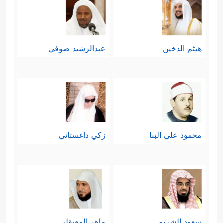
هيثم الدخين
عبدالرشيد صوفي
محمود علي البنا
زكي داغستاني
سعود الشريم
ماهر المعيقلي