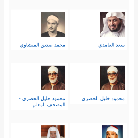
سعد الغامدي
محمد صديق المنشاوي
محمود خليل الحصري
محمود خليل الحصري -
المصحف المعلم