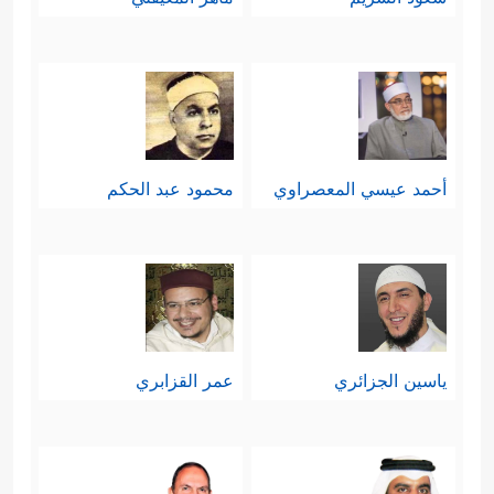
أحمد عيسي المعصراوي
محمود عبد الحكم
ياسين الجزائري
عمر القزابري