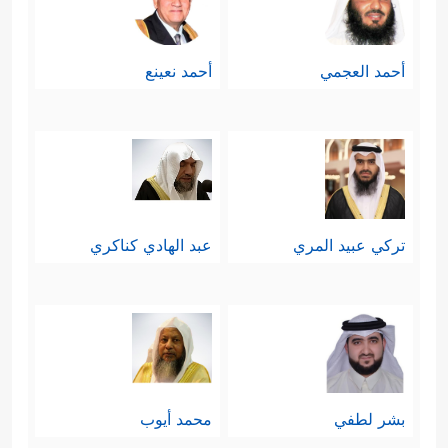
أحمد العجمي
أحمد نعينع
تركي عبيد المري
عبد الهادي كناكري
بشر لطفي
محمد أيوب