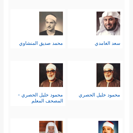
سعد الغامدي
محمد صديق المنشاوي
محمود خليل الحصري
محمود خليل الحصري -
المصحف المعلم