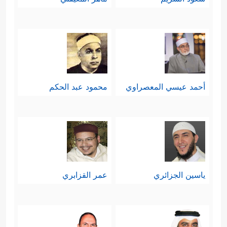
أحمد عيسي المعصراوي
محمود عبد الحكم
ياسين الجزائري
عمر القزابري