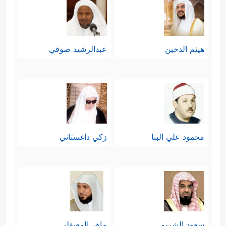
هيثم الدخين
عبدالرشيد صوفي
محمود علي البنا
زكي داغستاني
سعود الشريم
ماهر المعيقلي