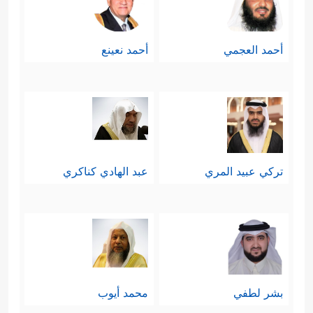
أحمد العجمي
أحمد نعينع
تركي عبيد المري
عبد الهادي كناكري
بشر لطفي
محمد أيوب