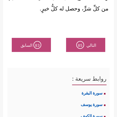
من كلِّ شرٍّ، وحصل له كلُّ خيرٍ.
التالي
السابق
83
85
روابط سريعة :
سورة البقرة
سورة يوسف
سورة الكهف