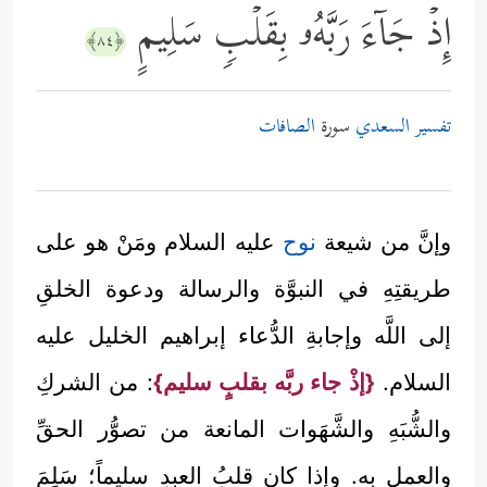
إِذۡ جَاۤءَ رَبَّهُۥ بِقَلۡبࣲ سَلِیمٍ
﴿٨٤﴾
تفسير السعدي
سورة
الصافات
وإنَّ من شيعة
نوح
عليه السلام ومَنْ هو على
طريقتِهِ في النبوَّة والرسالة ودعوة الخلقِ
إلى اللَّه وإجابةِ الدُّعاء إبراهيم الخليل عليه
السلام.
{إذْ جاء ربَّه بقلبٍ سليم}
: من الشركِ
والشُّبَهِ والشَّهَوات المانعة من تصوُّر الحقِّ
والعمل به. وإذا كان قلبُ العبدِ سليماً؛ سَلِمَ