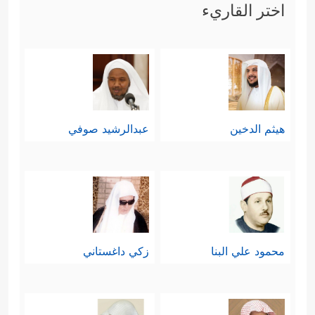
اختر القاريء
هيثم الدخين
عبدالرشيد صوفي
محمود علي البنا
زكي داغستاني