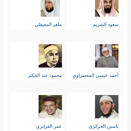
سعود الشريم
ماهر المعيقلي
أحمد عيسي المعصراوي
محمود عبد الحكم
ياسين الجزائري
عمر القزابري