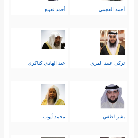
أحمد العجمي
أحمد نعينع
تركي عبيد المري
عبد الهادي كناكري
بشر لطفي
محمد أيوب