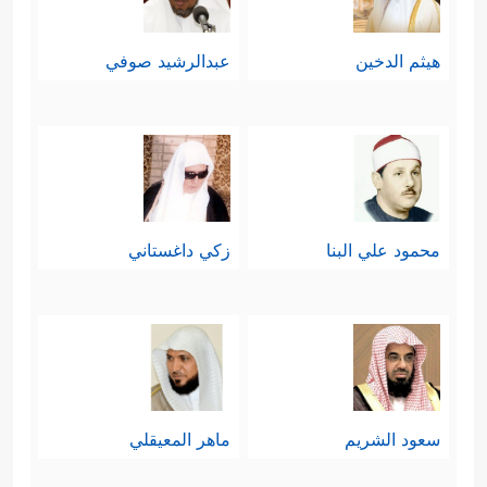
هيثم الدخين
عبدالرشيد صوفي
محمود علي البنا
زكي داغستاني
سعود الشريم
ماهر المعيقلي