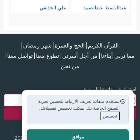
عبدالباسط عبدالصمد
علي الحذيفي
القرآن الكريم
الحج والعمرة
شهر رمضان
معا نربي أبناءنا
من أجل أسرتي
تطوع معنا
تواصل معنا
من نحن
اشترك في قائمتنا البريدية
نستخدم ملفات تعريف الارتباط لتحسين تجربة
التصفح الخاصة بك. يمكنك تخصيص تفضيلاتك.
تخصيص
موافق
جميع الحقوق محفوظة لموقع إسلام أون لاين © 2025