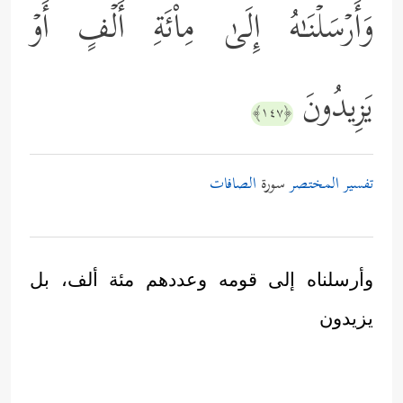
وَأَرۡسَلۡنَـٰهُ إِلَىٰ مِاْئَةِ أَلۡفٍ أَوۡ
یَزِیدُونَ
﴿١٤٧﴾
تفسير المختصر
سورة
الصافات
وأرسلناه إلى قومه وعددهم مئة ألف، بل
يزيدون