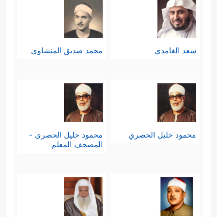
سعد الغامدي
محمد صديق المنشاوي
محمود خليل الحصري
محمود خليل الحصري -
المصحف المعلم