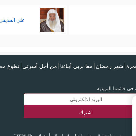
علي الحذيفي
عمرة
شهر رمضان
معا نربي أبناءنا
من أجل أسرتي
تطوع معن
في قائمتنا البريدية
جميع الحقوق محفوظة لموقع إسلام أون لاين © 2025