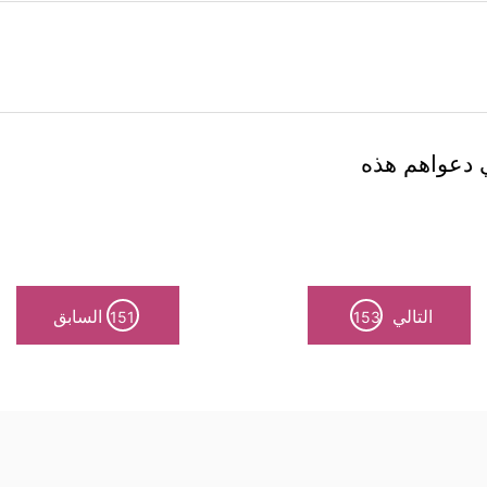
ي دعواهم هذه
التالي
السابق
151
153