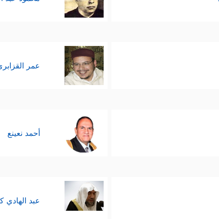
عمر القزابري
أحمد نعينع
عبد الهادي ك