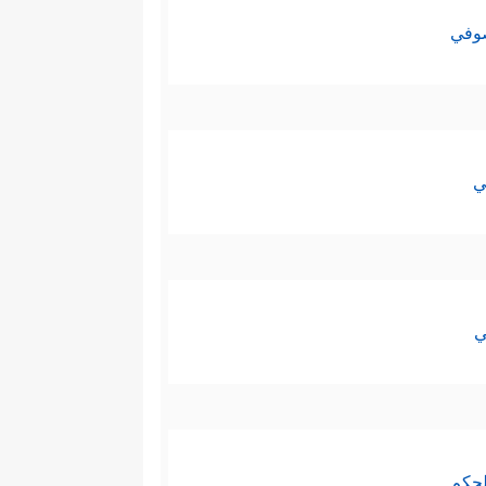
صوفي
ي
ي
لحكم