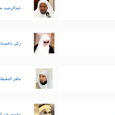
عبدالرشيد 
زكي داغستان
ماهر المعيقل
محمود عبد ا