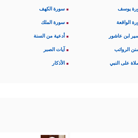
رة يوسف
سورة الكهف
ة الواقعة
سورة الملك
ير ابن عاشور
أدعية من السنة
نن الرواتب
آيات الصبر
لاة على النبي
الأذكار