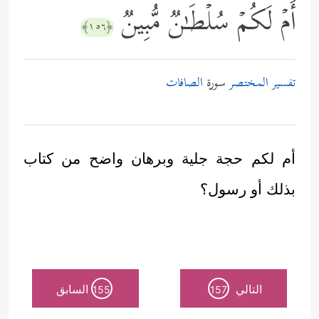
أَمۡ لَكُمۡ سُلۡطَـٰنࣱ مُّبِینࣱ
﴿١٥٦﴾
تفسير المختصر
سورة
الصافات
أم لكم حجة جلية وبرهان واضح من كتاب
بذلك أو رسول؟
التالي
السابق
155
157