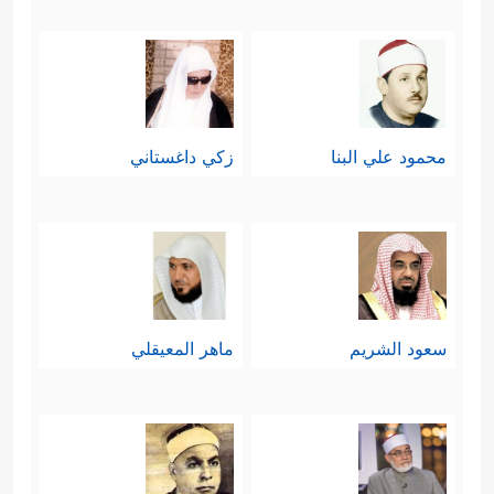
محمود علي البنا
زكي داغستاني
سعود الشريم
ماهر المعيقلي