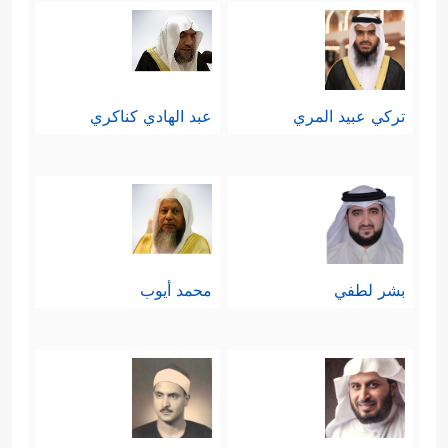
تركي عبيد المري
عبد الهادي كناكري
بشر لطفي
محمد أيوب