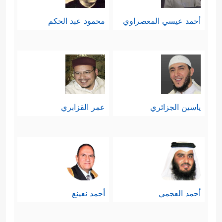
أحمد عيسي المعصراوي
محمود عبد الحكم
ياسين الجزائري
عمر القزابري
أحمد العجمي
أحمد نعينع